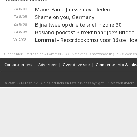
Marie-Paule Janssen overleden
Za 8/08
Shame on you, Germany
Za 8/08
Bijna twee op drie te snel in zone 30
Za 8/08
Bosland-podcast 3 trekt naar Joe’s Bridge
Za 8/08
Lommel
- Recordopkomst voor 36ste Hoek
Vr 7/08
U bent hier:
Startpagina
»
Lommel
»
OKRA trekt op lentewandeling in De Voss
Contacteer ons
|
Adverteer
|
Over deze site
|
Gemeente-info & link
© 2004-2013
Faes nv
-
Op de artikels en foto’s rust copyright
|
Site: Webstylers