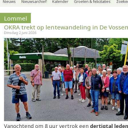
Nieuws
Nieuwsarchief
Kalender
Groeten & felicitaties
Zoeker
Lommel
OKRA trekt op lentewandeling in De Voss
Dinsdag 2 juni 2026
Vanochtend om 8 uur vertrok een
dertigtal lede