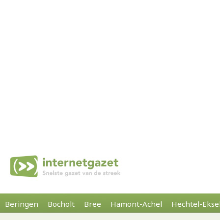
Beringen
Bocholt
Bree
Hamont-Achel
Hechtel-Ekse