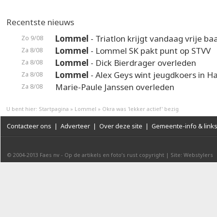
Recentste nieuws
Lommel
- Triatlon krijgt vandaag vrije ba
Zo 9/08
Lommel
- Lommel SK pakt punt op STVV
Za 8/08
Lommel
- Dick Bierdrager overleden
Za 8/08
Lommel
- Alex Geys wint jeugdkoers in 
Za 8/08
Marie-Paule Janssen overleden
Za 8/08
U bent hier:
Startpagina
»
Lommel
»
Okra was 'lekker actief' bezig
Contacteer ons
|
Adverteer
|
Over deze site
|
Gemeente-info & link
© 2004-2013
Faes nv
-
Op de artikels en foto’s rust copyright
|
Site: Webstylers