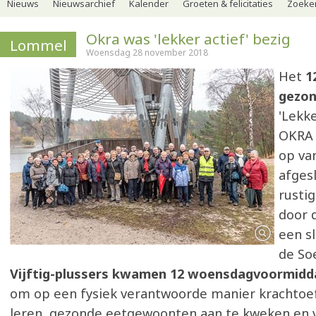
Nieuws
Nieuwsarchief
Kalender
Groeten & felicitaties
Zoeker
Okra was 'lekker actief' bezig
Lommel
Woensdag 28 november 2018
Het
1
gezon
'Lekke
OKRA
op va
afges
rusti
door 
een s
de So
Vijftig-plussers kwamen 12 woensdagvoormid
om op een fysiek verantwoorde manier krachtoe
leren, gezonde eetgewoonten aan te kweken en 