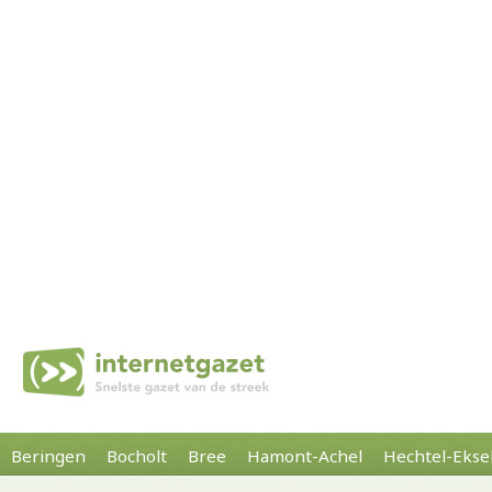
Beringen
Bocholt
Bree
Hamont-Achel
Hechtel-Ekse