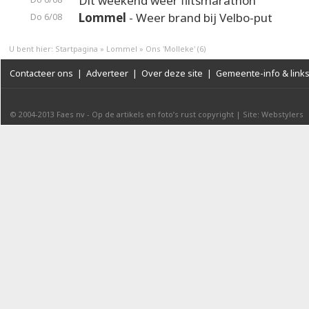
Dit weekend weer flitsmarathon
Lommel
- Weer brand bij Velbo-put
Do 6/08
U bent hier:
Startpagina
»
Lommel
»
Ons 'Molleke' (6)
Contacteer ons
|
Adverteer
|
Over deze site
|
Gemeente-info & link
© 2004-2013
Faes nv
-
Op de artikels en foto’s rust copyright
|
Site: Webstylers