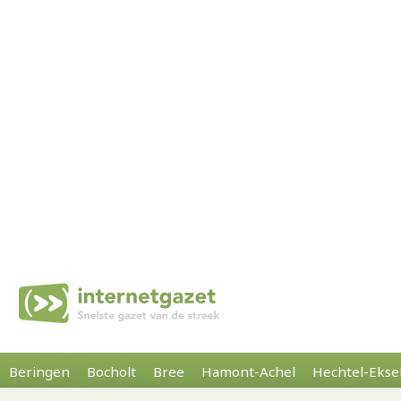
Beringen
Bocholt
Bree
Hamont-Achel
Hechtel-Ekse