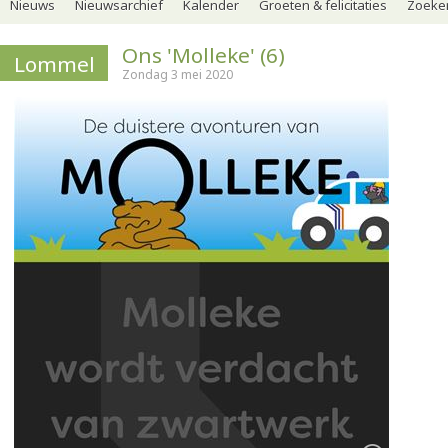
Nieuws
Nieuwsarchief
Kalender
Groeten & felicitaties
Zoeker
Ons 'Molleke' (6)
Lommel
Zondag 3 mei 2020