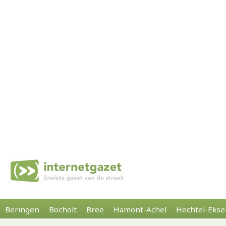
Beringen
Bocholt
Bree
Hamont-Achel
Hechtel-Ekse