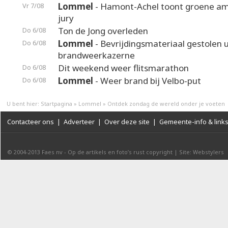
Lommel
- Hamont-Achel toont groene am
Vr 7/08
jury
Ton de Jong overleden
Do 6/08
Lommel
- Bevrijdingsmateriaal gestolen u
Do 6/08
brandweerkazerne
Dit weekend weer flitsmarathon
Do 6/08
Lommel
- Weer brand bij Velbo-put
Do 6/08
U bent hier:
Startpagina
»
Lommel
»
Ontdek zondag de wereld onder je voeten
Contacteer ons
|
Adverteer
|
Over deze site
|
Gemeente-info & link
© 2004-2013
Faes nv
-
Op de artikels en foto’s rust copyright
|
Site: Webstylers