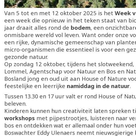
Van 5 tot en met 12 oktober 2025 is het
Week v
een week die opnieuw in het teken staat van biod
jaar draait alles rond de
bodem
, een onzichtba
onmisbare wereld vol leven. Want onder onze vo
een rijke, dynamische gemeenschap van planten
micro-organismen die essentieel is voor een ge
gezonde natuur.
Op zondag 12 oktober, tijdens het slotweekend,
Lommel, Agentschap voor Natuur en Bos en Nat
Bosland jong en oud uit aan House of Nature vo
feestelijke en leerrijke
namiddag in de natuur
.
Tussen 13.30 en 17 uur valt er rond House of Nat
beleven.
Kinderen kunnen hun creativiteit laten spreken t
workshops
met pijpestrootjes, luisteren naar ve
bos en ontdekken wat er allemaal onder hun voet
Boswachter Eddy Ulenaers neemt nieuwsgierige