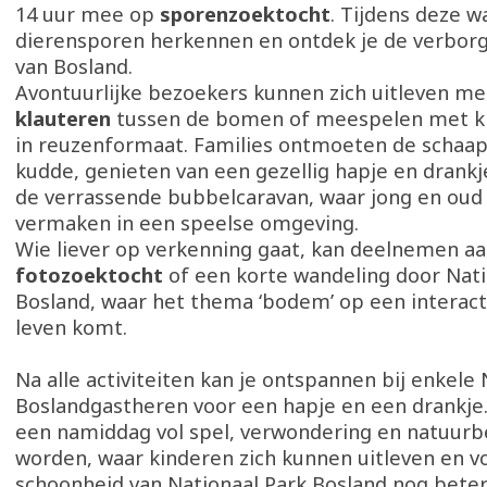
14 uur mee op
sporenzoektocht
. Tijdens deze w
dierensporen herkennen en ontdek je de verbo
van Bosland.
Avontuurlijke bezoekers kunnen zich uitleven m
klauteren
tussen de bomen of meespelen met kl
in reuzenformaat. Families ontmoeten de schaap
kudde, genieten van een gezellig hapje en drank
de verrassende bubbelcaravan, waar jong en oud
vermaken in een speelse omgeving.
Wie liever op verkenning gaat, kan deelnemen a
fotozoektocht
of een korte wandeling door Nati
Bosland, waar het thema ‘bodem’ op een interact
leven komt.
Na alle activiteiten kan je ontspannen bij enkele
Boslandgastheren voor een hapje en een drankje.
een namiddag vol spel, verwondering en natuurb
worden, waar kinderen zich kunnen uitleven en 
schoonheid van Nationaal Park Bosland nog beter