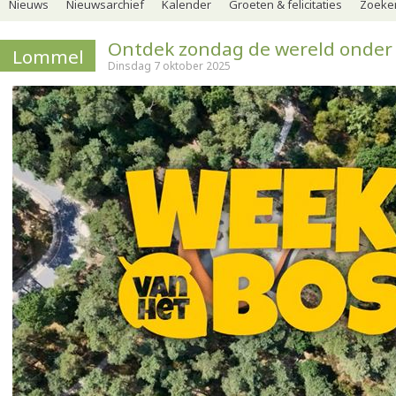
Nieuws
Nieuwsarchief
Kalender
Groeten & felicitaties
Zoeker
Ontdek zondag de wereld onder 
Lommel
Dinsdag 7 oktober 2025