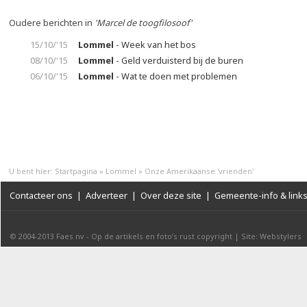
Oudere berichten in
'Marcel de toogfilosoof'
15/10/'15
Lommel
- Week van het bos
08/10/'15
Lommel
- Geld verduisterd bij de buren
06/10/'15
Lommel
- Wat te doen met problemen
U bent hier:
Startpagina
»
Lommel
»
Onze Amerikaanse 'vrienden'
Contacteer ons
|
Adverteer
|
Over deze site
|
Gemeente-info & link
© 2004-2013
Faes nv
-
Op de artikels en foto’s rust copyright
|
Site: Webstylers