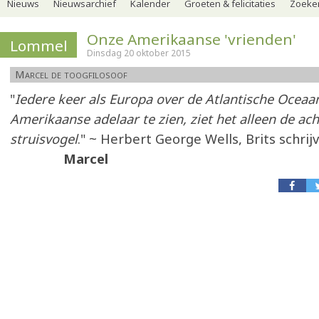
Nieuws
Nieuwsarchief
Kalender
Groeten & felicitaties
Zoeker
Onze Amerikaanse 'vrienden'
Lommel
Dinsdag 20 oktober 2015
Marcel de toogfilosoof
"
Iedere keer als Europa over de Atlantische Oceaa
Amerikaanse adelaar te zien, ziet het alleen de ac
struisvogel
." ~ Herbert George Wells, Brits schrij
Marcel