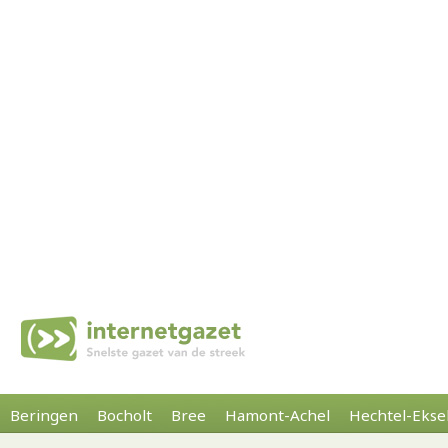
Beringen
Bocholt
Bree
Hamont-Achel
Hechtel-Ekse