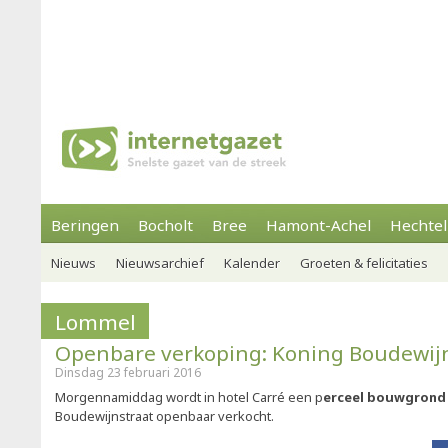
Beringen
Bocholt
Bree
Hamont-Achel
Hechtel
Nieuws
Nieuwsarchief
Kalender
Groeten & felicitaties
Lommel
Openbare verkoping: Koning Boudewij
Dinsdag 23 februari 2016
Morgennamiddag wordt in hotel Carré een p
erceel bouwgrond 
Boudewijnstraat openbaar verkocht.