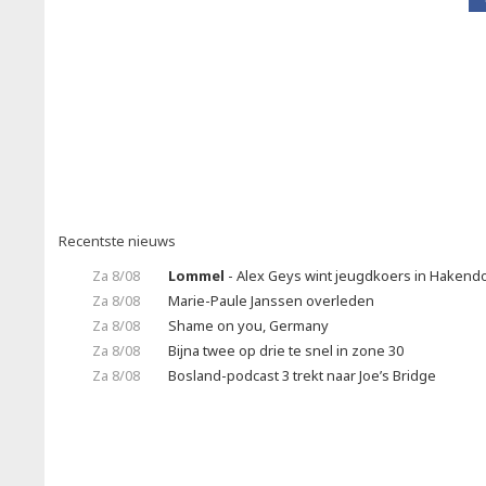
Recentste nieuws
Za 8/08
Lommel
- Alex Geys wint jeugdkoers in Hakend
Za 8/08
Marie-Paule Janssen overleden
Za 8/08
Shame on you, Germany
Za 8/08
Bijna twee op drie te snel in zone 30
Za 8/08
Bosland-podcast 3 trekt naar Joe’s Bridge