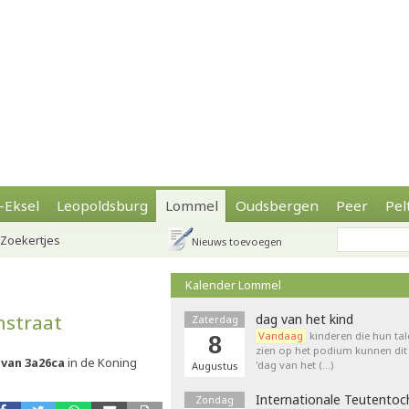
-Eksel
Leopoldsburg
Lommel
Oudsbergen
Peer
Pel
Zoekertjes
Nieuws toevoegen
Kalender Lommel
nstraat
dag van het kind
Zaterdag
Vandaag
kinderen die hun tal
8
zien op het podium kunnen dit 
van 3a26ca
in de Koning
'dag van het (…)
Augustus
Internationale Teutentoc
Zondag