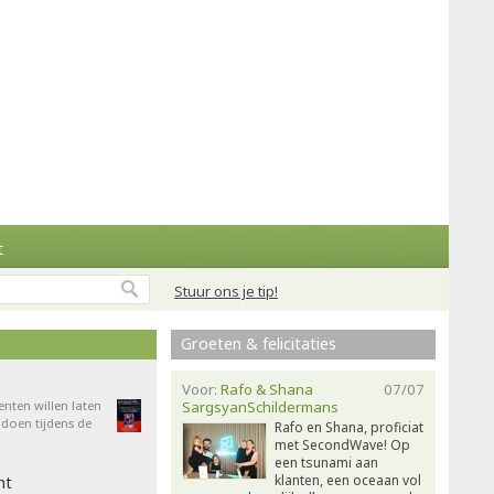
t
Stuur ons je tip!
Groeten & felicitaties
Voor:
Rafo & Shana
07/07
enten willen laten
SargsyanSchildermans
doen tijdens de
Rafo en Shana, proficiat
met SecondWave! Op
een tsunami aan
klanten, een oceaan vol
ht