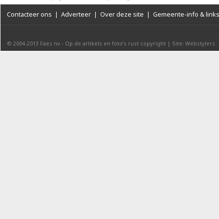
Contacteer ons
|
Adverteer
|
Over deze site
|
Gemeente-info & link
© 2004-2013
Faes nv
-
Op de artikels en foto’s rust copyright
|
Site: Webstylers