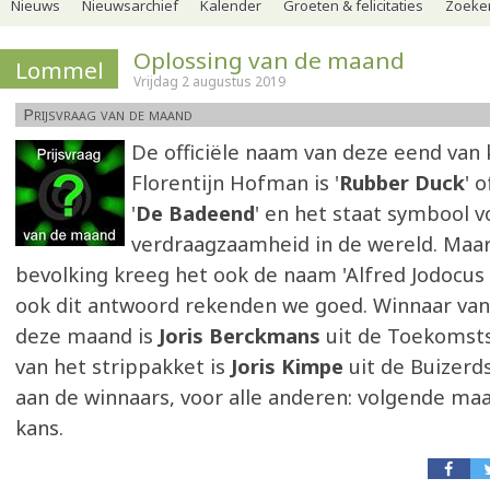
Nieuws
Nieuwsarchief
Kalender
Groeten & felicitaties
Zoeker
Oplossing van de maand
Lommel
Vrijdag 2 augustus 2019
Prijsvraag van de maand
De officiële naam van deze eend van
Florentijn Hofman is '
Rubber Duck
' 
'
De Badeend
' en het staat symbool v
verdraagzaamheid in de wereld. Maa
bevolking kreeg het ook de naam 'Alfred Jodocus
ook dit antwoord rekenden we goed. Winnaar van
deze maand is
Joris Berckmans
uit de Toekomsts
van het strippakket is
Joris Kimpe
uit de Buizerds
aan de winnaars, voor alle anderen: volgende m
kans.