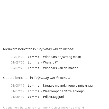
Nieuwere berichten in
'Prijsvraag van de maand'
02/03/'20
Lommel
- Winnaars prijsvraag maart
01/03/'20
Lommel
- Wie is dit?
02/02/'20
Lommel
- Winnaars van de maand
Oudere berichten in
'Prijsvraag van de maand'
01/08/'19
Lommel
- Nieuwe maand, nieuwe prijsvraag
01/07/'19
Lommel
- Waar loopt de 'Ritreienloop'?
01/06/'19
Lommel
- Prijsvraag juni
U bent hier:
Startpagina
»
Lommel
»
Oplossing van de maand