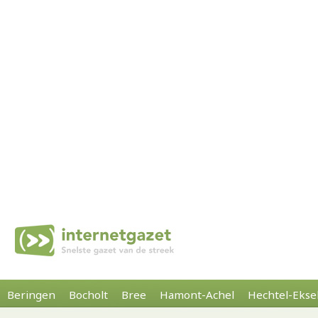
Beringen
Bocholt
Bree
Hamont-Achel
Hechtel-Ekse