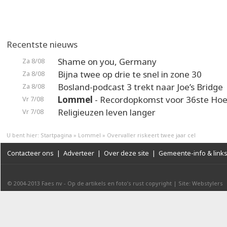
Recentste nieuws
Shame on you, Germany
Za 8/08
Bijna twee op drie te snel in zone 30
Za 8/08
Bosland-podcast 3 trekt naar Joe’s Bridge
Za 8/08
Lommel
- Recordopkomst voor 36ste Hoek
Vr 7/08
Religieuzen leven langer
Vr 7/08
U bent hier:
Startpagina
»
Lommel
»
Overvaller riskeert twee jaar cel
Contacteer ons
|
Adverteer
|
Over deze site
|
Gemeente-info & link
© 2004-2013
Faes nv
-
Op de artikels en foto’s rust copyright
|
Site: Webstylers