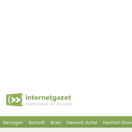
Beringen
Bocholt
Bree
Hamont-Achel
Hechtel-Ekse