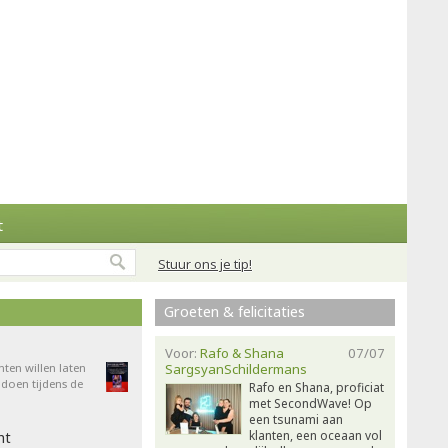
t
Stuur ons je tip!
Groeten & felicitaties
Voor:
Rafo & Shana
07/07
nten willen laten
SargsyanSchildermans
doen tijdens de
Rafo en Shana, proficiat
met SecondWave! Op
een tsunami aan
klanten, een oceaan vol
ht