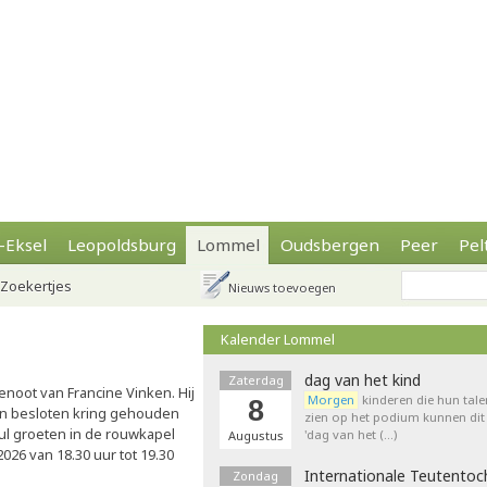
-Eksel
Leopoldsburg
Lommel
Oudsbergen
Peer
Pel
Zoekertjes
Nieuws toevoegen
Kalender Lommel
dag van het kind
Zaterdag
noot van Francine Vinken. Hij
Morgen
kinderen die hun tale
8
t in besloten kring gehouden
zien op het podium kunnen dit 
ul groeten in de rouwkapel
'dag van het (…)
Augustus
2026 van 18.30 uur tot 19.30
Internationale Teutentoc
Zondag