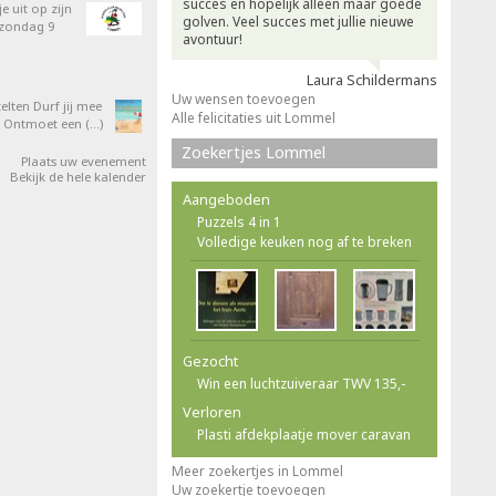
succes en hopelijk alleen maar goede
e uit op zijn
golven. Veel succes met jullie nieuwe
 zondag 9
avontuur!
Laura Schildermans
Uw wensen toevoegen
elten Durf jij mee
Alle felicitaties uit Lommel
 Ontmoet een (…)
Zoekertjes Lommel
Plaats uw evenement
Bekijk de hele kalender
Aangeboden
Puzzels 4 in 1
Volledige keuken nog af te breken
Gezocht
Win een luchtzuiveraar TWV 135,-
Verloren
Plasti afdekplaatje mover caravan
Meer zoekertjes in Lommel
Uw zoekertje toevoegen