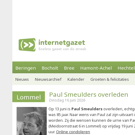
Beringen
Bocholt
Bree
Hamont-Achel
Hechtel
Nieuws
Nieuwsarchief
Kalender
Groeten & felicitaties
Paul Smeulders overleden
Lommel
Dinsdag 16 juni 2026
Op 13 juni is
Paul Smeulders
overleden, echtge
was 85 jaar. Naar wens van Paul zal zijn uitvaar
worden. Zij die wensen kunnen de urne van Pa
(Meidoornstraat 6 in Lommel) op vrijdag 19 juni 
uur.
Online condoleren