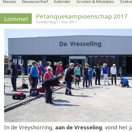
Nieuws
Nieuwsarchief
Kalender
Groeten & felicitaties
Zoeker
Petanquekampioenschap 2017
Lommel
Donderdag 11 mei 2017
In de Vreyshorring,
aan de Vresseling
, vond het j