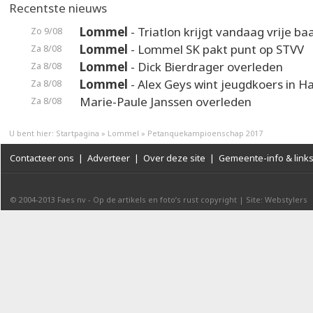
Recentste nieuws
Lommel
- Triatlon krijgt vandaag vrije ba
Zo 9/08
Lommel
- Lommel SK pakt punt op STVV
Za 8/08
Lommel
- Dick Bierdrager overleden
Za 8/08
Lommel
- Alex Geys wint jeugdkoers in 
Za 8/08
Marie-Paule Janssen overleden
Za 8/08
U bent hier:
Startpagina
»
Lommel
»
Petanquekampioenschap 2017
Contacteer ons
|
Adverteer
|
Over deze site
|
Gemeente-info & link
© 2004-2013
Faes nv
-
Op de artikels en foto’s rust copyright
|
Site: Webstylers