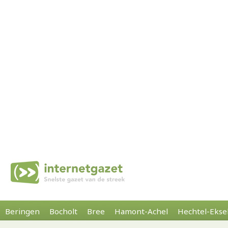
Beringen
Bocholt
Bree
Hamont-Achel
Hechtel-Ekse