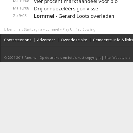
Vier procent marktaandeel voor bio
Ma 10/08
Drij onnüezelèèrs gön visse
Ma 10/08
Lommel
- Gerard Loots overleden
Zo 9/08
U bent hier:
Startpagina
»
Lommel
»
Play Unified Bowling
Contacteer ons
|
Adverteer
|
Over deze site
|
Gemeente-info & link
© 2004-2013
Faes nv
-
Op de artikels en foto’s rust copyright
|
Site: Webstylers