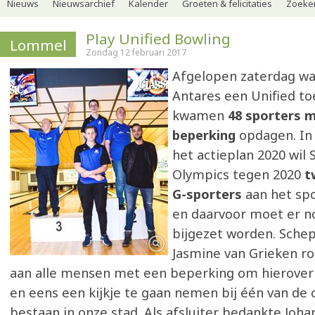
Nieuws
Nieuwsarchief
Kalender
Groeten & felicitaties
Zoeker
Play Unified Bowling
Lommel
Zondag 12 februari 2017
Afgelopen zaterdag was
Antares een Unified to
kwamen
48 sporters 
beperking
opdagen. In
het actieplan 2020 wil 
Olympics tegen 2020
t
G-sporters
aan het spo
en daarvoor moet er n
bijgezet worden. Sche
Jasmine van Grieken r
aan alle mensen met een beperking om hierover
en eens een kijkje te gaan nemen bij één van de c
bestaan in onze stad. Als afsluiter bedankte Joha