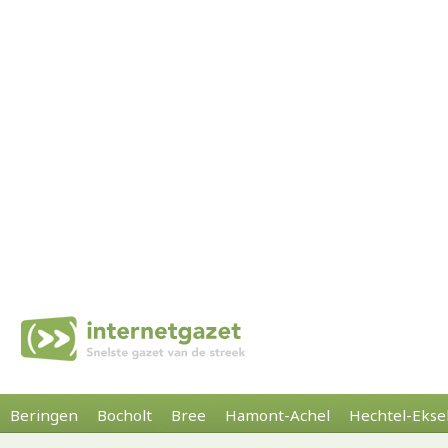
Beringen
Bocholt
Bree
Hamont-Achel
Hechtel-Ekse