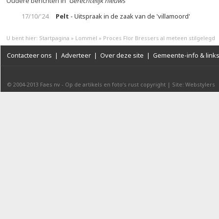
Oudere berichten in
'Gerechtelijk nieuws'
17/10/'24
Pelt
- Uitspraak in de zaak van de 'villamoord'
U bent hier:
Startpagina
»
Lommel
»
Proces Flor Bressers al meteen stilgelegd
Contacteer ons
|
Adverteer
|
Over deze site
|
Gemeente-info & link
© 2004-2013
Faes nv
-
Op de artikels en foto’s rust copyright
|
Site: Webstylers