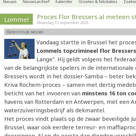
Nieuws
Nieuwsarchief
Kalender
Groeten & felicitaties
Zoeker
Proces Flor Bressers al meteen s
Lommel
Maandag 15 september 2025
Gerechtelijk nieuws
Vandaag startte in Brussel het proce
Lommels topcrimineel Flor Bresser
Lange”. Hij geldt volgens het federaa
van de belangrijkste spelers in de internationale
Bressers wordt in het dossier-Samba – beter bek
Kriva Rochem-proces – samen met dertig mede
beticht van het invoeren van
minstens 16 ton co
havens van Rotterdam en Antwerpen, met een A
waterzuiveringsbedrijf als dekmantel.
Het proces vindt plaats op de zwaar beveiligde Jus
Brussel, waar ook eerdere terreur- en maffiapro
doorgingen. Al op de eerste dag dienden verschil