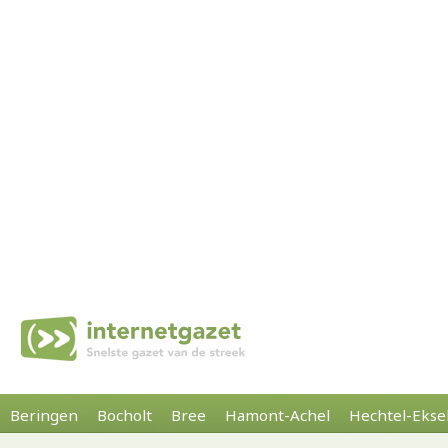
Beringen
Bocholt
Bree
Hamont-Achel
Hechtel-Ekse