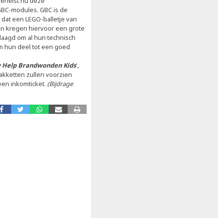
ehelst nu deze
GBC-modules. GBC is de
ng dat een LEGO-balletje van
en kregen hiervoor een grote
daagd om al hun technisch
om hun deel tot een goed
 Help Brandwonden Kids
',
akketten zullen voorzien
en inkomticket.
(Bijdrage