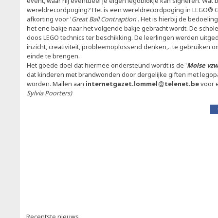
event, waar hij eventueel je eigen legoblokje kan signeren.
Wat b
wereldrecordpoging? Het is een wereldrecordpoging in LEGO® 
afkorting voor '
Great Ball Contraption
'. Het is hierbij de bedoeli
het ene bakje naar het volgende bakje gebracht wordt. De schol
doos LEGO technics ter beschikking. De leerlingen werden uitge
inzicht, creativiteit, probleemoplossend denken,.. te gebruiken 
einde te brengen.
Het goede doel dat hiermee ondersteund wordt is de '
Molse vzw
dat kinderen met brandwonden door dergelijke giften met legop
worden. Mailen aan
internetgazet.lommel
telenet.be
voor e
Sylvia Poorters)
Recentste nieuws