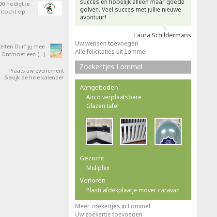
succes en hopelijk alleen maar goede
0 nodigt je
golven. Veel succes met jullie nieuwe
entocht op
avontuur!
Laura Schildermans
Uw wensen toevoegen
elten Durf jij mee
Alle felicitaties uit Lommel
 Ontmoet een (…)
Zoekertjes Lommel
Plaats uw evenement
Bekijk de hele kalender
Aangeboden
Airco verplaatsbare
Glazen tafel
Gezocht
Muliplex
Verloren
Plasti afdekplaatje mover caravan
Meer zoekertjes in Lommel
Uw zoekertje toevoegen