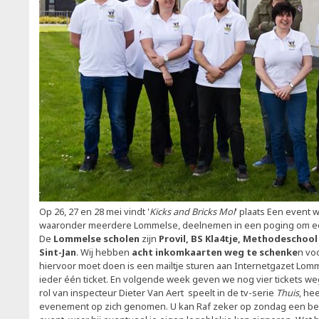
Op 26, 27 en 28 mei vindt '
Kicks and Bricks Mol
' plaats Een event 
waaronder meerdere Lommelse, deelnemen in een poging om ee
De
Lommelse scholen
zijn
Provil, BS Kla4tje, Methodeschool
Sint-Jan
. Wij hebben
acht inkomkaarten weg te schenke
n voo
hiervoor moet doen is een mailtje sturen aan Internetgazet Lom
ieder één ticket. En volgende week geven we nog vier tickets weg
rol van inspecteur Dieter Van Aert speelt in de tv-serie
Thuis
, he
evenement op zich genomen. U kan Raf zeker op zondag een bez