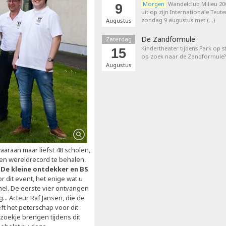
Morgen
Wandelclub Milieu 200
9
uit op zijn Internationale Teut
zondag 9 augustus met (…)
Augustus
De Zandformule
Zaterdag
Kindertheater tijdens Park op st
15
op zoek naar de Zandformule?
Augustus
waaraan maar liefst 48 scholen,
n wereldrecord te behalen.
 De kleine ontdekker en BS
r dit event, het enige wat u
mel. De eerste vier ontvangen
...
Acteur Raf Jansen, die de
eft het peterschap voor dit
oekje brengen tijdens dit