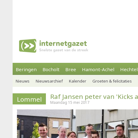
Beringen
Bocholt
Bree
Hamont-Achel
Hechtel
Nieuws
Nieuwsarchief
Kalender
Groeten & felicitaties
Raf Jansen peter van 'Kicks 
Lommel
Maandag 15 mei 2017