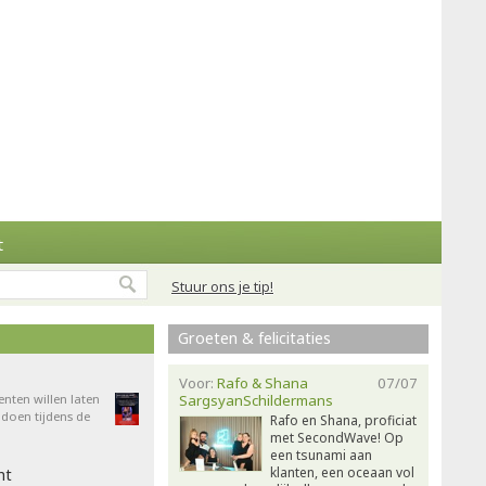
t
Stuur ons je tip!
Groeten & felicitaties
Voor:
Rafo & Shana
07/07
enten willen laten
SargsyanSchildermans
doen tijdens de
Rafo en Shana, proficiat
met SecondWave! Op
een tsunami aan
klanten, een oceaan vol
ht