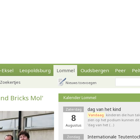
-Eksel
Leopoldsburg
Lommel
Oudsbergen
Peer
Pel
Zoekertjes
Nieuws toevoegen
and Bricks Mol'
Kalender Lommel
dag van het kind
Zaterdag
Vandaag
kinderen die hun tal
8
zien op het podium kunnen dit 
'dag van het (…)
Augustus
Internationale Teutentoc
Zondag