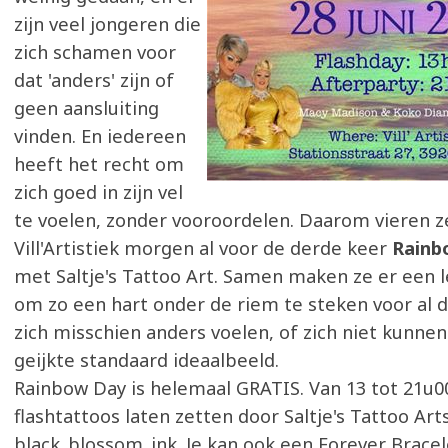
zijn veel jongeren die
zich schamen voor
dat 'anders' zijn of
geen aansluiting
vinden. En iedereen
heeft het recht om
zich goed in zijn vel
te voelen, zonder vooroordelen. Daarom vieren ze
Vill'Artistiek morgen al voor de derde keer
Rainb
met Saltje's Tattoo Art. Samen maken ze er een 
om zo een hart onder de riem te steken voor al 
zich misschien anders voelen, of zich niet kunne
geijkte standaard ideaalbeeld.
Rainbow Day is helemaal GRATIS. Van 13 tot 21u00
flashtattoos laten zetten door Saltje's Tattoo Ar
black_blossom_ink. Je kan ook een Forever Brace