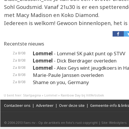
Sohl Goudsmid. Vanaf 21u30 is er een spetterend
met Macy Madison en Koko Diamond.
Iedereen is welkom! Gewoon binnenlopen, het is al
Recentste nieuws
Lommel
- Lommel SK pakt punt op STVV
Za 8/08
Lommel
- Dick Bierdrager overleden
Za 8/08
Lommel
- Alex Geys wint jeugdkoers in 
Za 8/08
Marie-Paule Janssen overleden
Za 8/08
Shame on you, Germany
Za 8/08
U bent hier:
Startpagina
»
Lommel
»
Rainbow Day bij Vill'Artistiek
Contacteer ons
|
Adverteer
|
Over deze site
|
Gemeente-info & link
© 2004-2013
Faes nv
-
Op de artikels en foto’s rust copyright
|
Site: Webstylers