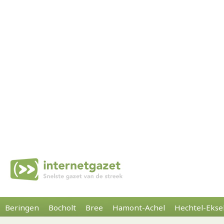
Beringen
Bocholt
Bree
Hamont-Achel
Hechtel-Ekse