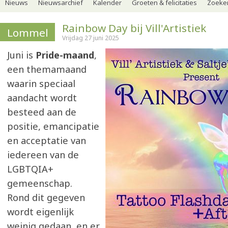
Nieuws
Nieuwsarchief
Kalender
Groeten & felicitaties
Zoeker
Rainbow Day bij Vill'Artistiek
Lommel
Vrijdag 27 juni 2025
Juni is
Pride-maand
,
een themamaand
waarin speciaal
aandacht wordt
besteed aan de
positie, emancipatie
en acceptatie van
iedereen van de
LGBTQIA+
gemeenschap.
Rond dit gegeven
wordt eigenlijk
weinig gedaan, en er