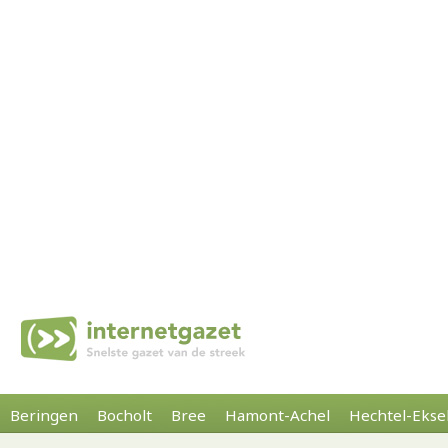
Beringen
Bocholt
Bree
Hamont-Achel
Hechtel-Ekse