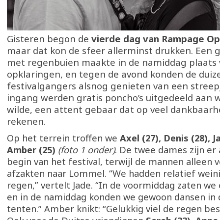
Gisteren begon de
vierde dag van Rampage Op
maar dat kon de sfeer allerminst drukken. Een g
met regenbuien maakte in de namiddag plaats 
opklaringen, en tegen de avond konden de dui
festivalgangers alsnog genieten van een streep
ingang werden gratis poncho’s uitgedeeld aan w
wilde, een attent gebaar dat op veel dankbaarh
rekenen.
Op het terrein troffen we
Axel (27), Denis (28), J
Amber (25)
(foto 1 onder)
. De twee dames zijn er 
begin van het festival, terwijl de mannen alleen 
afzakten naar Lommel. “We hadden relatief weini
regen,” vertelt Jade. “In de voormiddag zaten w
en in de namiddag konden we gewoon dansen in 
tenten.” Amber knikt: “Gelukkig viel de regen be