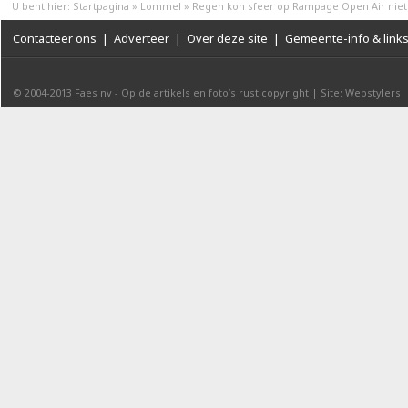
U bent hier:
Startpagina
»
Lommel
»
Regen kon sfeer op Rampage Open Air nie
Contacteer ons
|
Adverteer
|
Over deze site
|
Gemeente-info & link
© 2004-2013
Faes nv
-
Op de artikels en foto’s rust copyright
|
Site: Webstylers