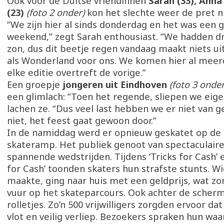
Ook voor de Duitse vriendinnen
Sarah (33), Anna
(23)
(foto 2 onder)
kon het slechte weer de pret n
“We zijn hier al sinds donderdag en het was een 
weekend,” zegt Sarah enthousiast. “We hadden dr
zon, dus dit beetje regen vandaag maakt niets ui
als Wonderland voor ons. We komen hier al meerd
elke editie overtreft de vorige.”
Een groepje
jongeren uit Eindhoven
(foto 3 onder
een glimlach: “Toen het regende, sliepen we eigen
lachen ze. “Dus veel last hebben we er niet van 
niet, het feest gaat gewoon door.”
In de namiddag werd er opnieuw geskatet op de
skateramp. Het publiek genoot van spectaculaire
spannende wedstrijden. Tijdens ‘Tricks for Cash’ 
for Cash’ toonden skaters hun strafste stunts. Wi
maakte, ging naar huis met een geldprijs, wat zo
vuur op het skateparcours. Ook achter de scherm
rolletjes. Zo’n 500 vrijwilligers zorgden ervoor dat
vlot en veilig verliep. Bezoekers spraken hun waa