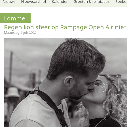
Nieuws
Nieuwsarchief
Kalender
Groeten & felicitaties
Zoeker
Lommel
Regen kon sfeer op Rampage Open Air nie
Maandag 7 juli 2025