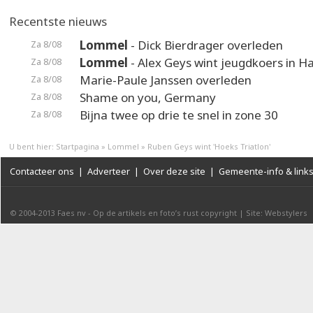
Recentste nieuws
Lommel
- Dick Bierdrager overleden
Za 8/08
Lommel
- Alex Geys wint jeugdkoers in 
Za 8/08
Marie-Paule Janssen overleden
Za 8/08
Shame on you, Germany
Za 8/08
Bijna twee op drie te snel in zone 30
Za 8/08
U bent hier:
Startpagina
»
Lommel
»
Ruben Geys wint 'Hoeks Triatlon'
Contacteer ons
|
Adverteer
|
Over deze site
|
Gemeente-info & link
© 2004-2013
Faes nv
-
Op de artikels en foto’s rust copyright
|
Site: Webstylers