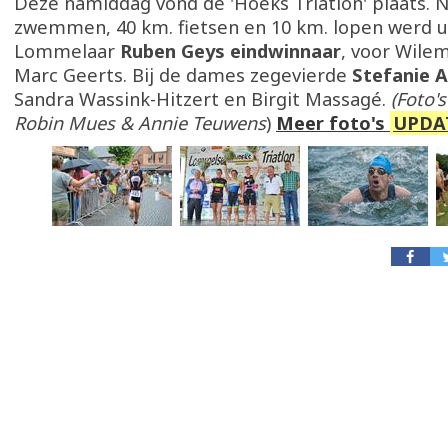
Deze namiddag vond de 'Hoeks Triatlon' plaats. N
zwemmen, 40 km. fietsen en 10 km. lopen werd ui
Lommelaar
Ruben Geys eindwinnaar
, voor Wile
Marc Geerts. Bij de dames zegevierde
Stefanie 
Sandra Wassink-Hitzert en Birgit Massagé.
(Foto'
Robin Mues & Annie Teuwens
)
Meer foto's
UPDA