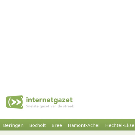
Beringen
Bocholt
Bree
Hamont-Achel
Hechtel-Ekse