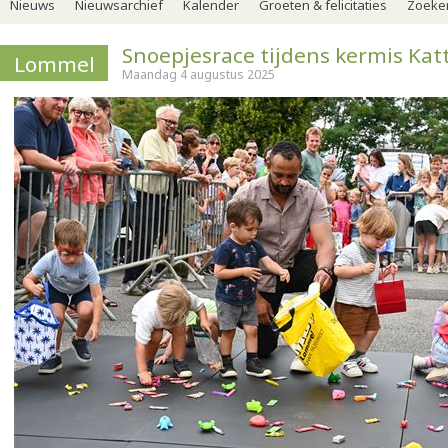
Nieuws
Nieuwsarchief
Kalender
Groeten & felicitaties
Zoeker
Snoepjesrace tijdens kermis Ka
Lommel
Maandag 4 augustus 2025