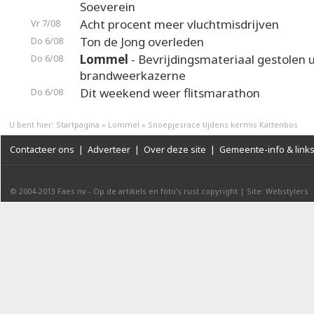
Soeverein
Acht procent meer vluchtmisdrijven
Vr 7/08
Ton de Jong overleden
Do 6/08
Lommel
- Bevrijdingsmateriaal gestolen u
Do 6/08
brandweerkazerne
Dit weekend weer flitsmarathon
Do 6/08
U bent hier:
Startpagina
»
Lommel
»
Snoepjesrace tijdens kermis Kattenbos
Contacteer ons
|
Adverteer
|
Over deze site
|
Gemeente-info & link
© 2004-2013
Faes nv
-
Op de artikels en foto’s rust copyright
|
Site: Webstylers