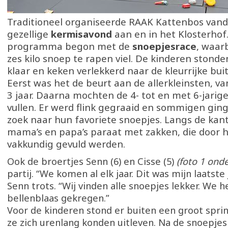
Traditioneel organiseerde RAAK Kattenbos van
gezellige
kermisavond
aan en in het Klosterhof
programma begon met de
snoepjesrace
, waarb
zes kilo snoep te rapen viel. De kinderen stonde
klaar en keken verlekkerd naar de kleurrijke buit
Eerst was het de beurt aan de allerkleinsten, va
3 jaar. Daarna mochten de 4- tot en met 6-jari
vullen. Er werd flink gegraaid en sommigen ging
zoek naar hun favoriete snoepjes. Langs de kan
mama’s en papa’s paraat met zakken, die door
vakkundig gevuld werden.
Ook de broertjes Senn (6) en Cisse (5)
(foto 1 onde
partij. “We komen al elk jaar. Dit was mijn laatste 
Senn trots. “Wij vinden alle snoepjes lekker. We
bellenblaas gekregen.”
Voor de kinderen stond er buiten een groot spri
ze zich urenlang konden uitleven. Na de snoepje