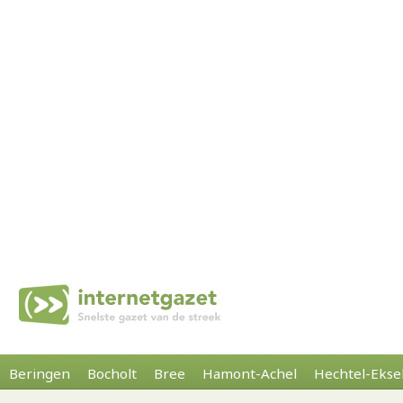
Beringen
Bocholt
Bree
Hamont-Achel
Hechtel-Ekse