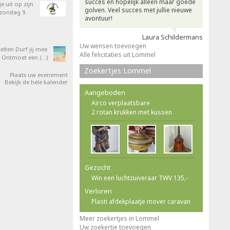
succes en hopelijk alleen maar goede
e uit op zijn
golven. Veel succes met jullie nieuwe
 zondag 9
avontuur!
Laura Schildermans
Uw wensen toevoegen
elten Durf jij mee
Alle felicitaties uit Lommel
 Ontmoet een (…)
Zoekertjes Lommel
Plaats uw evenement
Bekijk de hele kalender
Aangeboden
Airco verplaatsbare
2 rotan krukken met kussen
Gezocht
Win een luchtzuiveraar TWV 135,-
Verloren
Plasti afdekplaatje mover caravan
Meer zoekertjes in Lommel
Uw zoekertje toevoegen