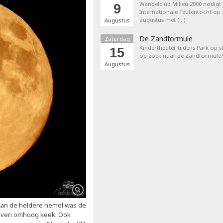
Wandelclub Milieu 2000 nodigt j
9
Internationale Teutentocht op
augustus met (…)
Augustus
De Zandformule
Zaterdag
Kindertheater tijdens Park op st
15
op zoek naar de Zandformule?
Augustus
an de heldere hemel was de
ie even omhoog keek. Ook