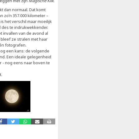
leggen met zijn
Magische Klik
.
jkt dan normaal. Dat komt
n zo’n 357.000 kilometer –
is het verschil maar moeilijk
l des te indrukwekkender.
 invallen van de avond al
bleef ze stralen met haar
én fotografen.
nog een kans: de volgende
ond. Een ideale gelegenheid
r - nog eens naar boven te
t.