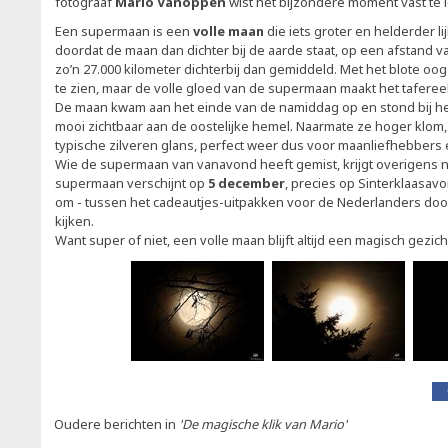
fotograaf
Mario Vanoppen
wist het bijzondere moment vast te 
Een supermaan is een
volle maan
die iets groter en helderder li
doordat de maan dan dichter bij de aarde staat, op een afstand va
zo’n 27.000 kilometer dichterbij dan gemiddeld. Met het blote oog 
te zien, maar de volle gloed van de supermaan maakt het taferee
De maan kwam aan het einde van de namiddag op en stond bij het
mooi zichtbaar aan de oostelijke hemel. Naarmate ze hoger klom, 
typische zilveren glans, perfect weer dus voor maanliefhebbers 
Wie de supermaan van vanavond heeft gemist, krijgt overigens 
supermaan verschijnt op
5 december
, precies op Sinterklaasav
om - tussen het cadeautjes-uitpakken voor de Nederlanders doo
kijken.
Want super of niet, een volle maan blijft altijd een magisch gezich
Oudere berichten in
'De magische klik van Mario'