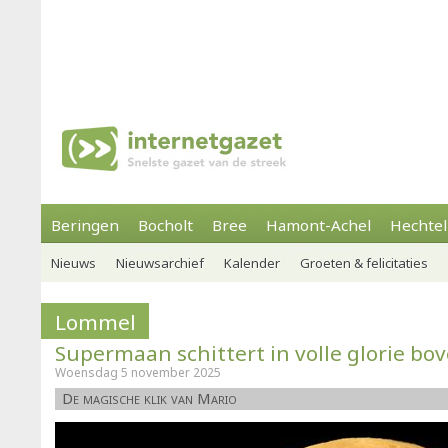
Beringen
Bocholt
Bree
Hamont-Achel
Hechtel
Nieuws
Nieuwsarchief
Kalender
Groeten & felicitaties
Lommel
Supermaan schittert in volle glorie b
Woensdag 5 november 2025
De magische klik van Mario