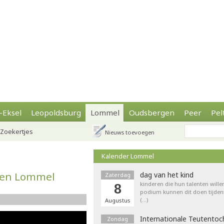
-Eksel
Leopoldsburg
Lommel
Oudsbergen
Peer
Pel
Zoekertjes
Nieuws toevoegen
Kalender Lommel
oven Lommel
dag van het kind
Zaterdag
kinderen die hun talenten wille
8
podium kunnen dit doen tijdens
(…)
Augustus
Internationale Teutentoc
Zondag