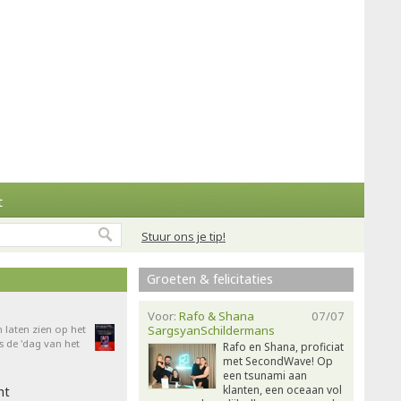
t
Stuur ons je tip!
Groeten & felicitaties
Voor:
Rafo & Shana
07/07
n laten zien op het
SargsyanSchildermans
 de 'dag van het
Rafo en Shana, proficiat
met SecondWave! Op
een tsunami aan
klanten, een oceaan vol
ht