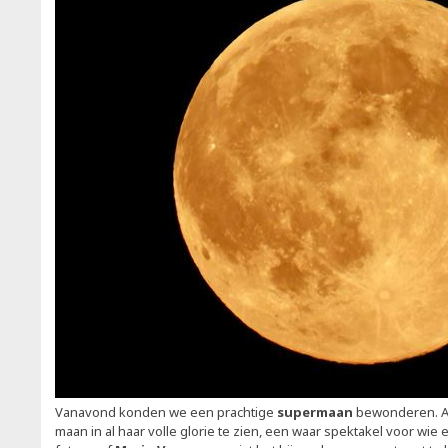
Vanavond konden we een prachtige
supermaan
bewonderen. A
maan in al haar volle glorie te zien, een waar spektakel voor w