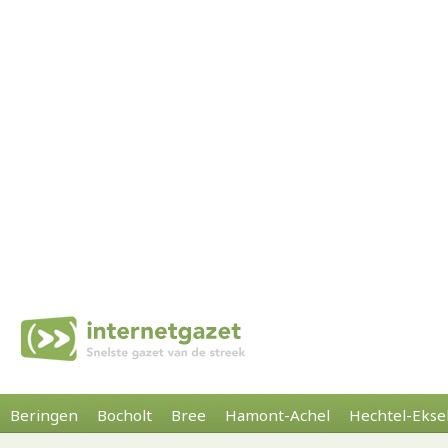
Beringen
Bocholt
Bree
Hamont-Achel
Hechtel-Ekse