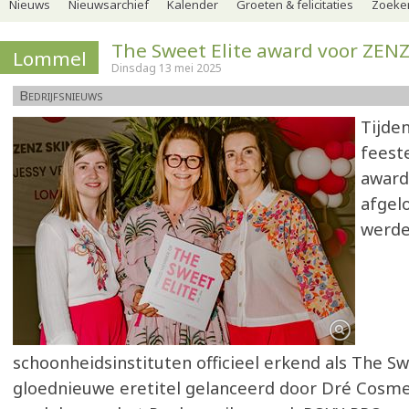
Nieuws
Nieuwsarchief
Kalender
Groeten & felicitaties
Zoeker
The Sweet Elite award voor ZENZ
Lommel
Dinsdag 13 mei 2025
Bedrijfsnieuws
Tijde
feeste
award
afgel
werde
schoonheidsinstituten officieel erkend als The Sw
gloednieuwe eretitel gelanceerd door Dré Cosmet