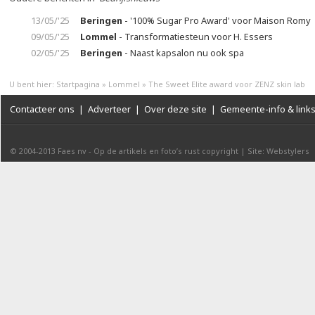
13/05/'25
Beringen
- '100% Sugar Pro Award' voor Maison Romy
09/05/'25
Lommel
- Transformatiesteun voor H. Essers
02/05/'25
Beringen
- Naast kapsalon nu ook spa
U bent hier:
Startpagina
»
Lommel
»
The Sweet Elite award voor ZENZ skin lab
Contacteer ons
|
Adverteer
|
Over deze site
|
Gemeente-info & link
© 2004-2013
Faes nv
-
Op de artikels en foto’s rust copyright
|
Site: Webstylers