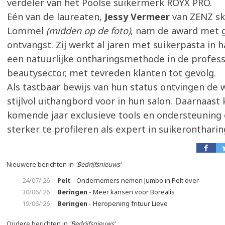
verdeler van het Poolse suikermerk ROYX PRO.
Eén van de laureaten,
Jessy Vermeer
van ZENZ ski
Lommel
(midden op de foto)
, nam de award met g
ontvangst. Zij werkt al jaren met suikerpasta in h
een natuurlijke ontharingsmethode in de profess
beautysector, met tevreden klanten tot gevolg.
Als tastbaar bewijs van hun status ontvingen de 
stijlvol uithangbord voor in hun salon. Daarnaast k
komende jaar exclusieve tools en ondersteuning
sterker te profileren als expert in suikerontharin
Nieuwere berichten in
'Bedrijfsnieuws'
24/07/'26
Pelt
- Ondernemers nemen Jumbo in Pelt over
30/06/'26
Beringen
- Meer kansen voor Borealis
19/06/'26
Beringen
- Heropening frituur Lieve
Oudere berichten in
'Bedrijfsnieuws'