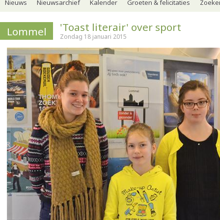
Nieuws
Nieuwsarchief
Kalender
Groeten & felicitaties
Zoeker
'Toast literair' over sport
Lommel
Zondag 18 januari 2015