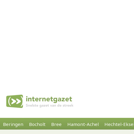
Beringen
Bocholt
Bree
Hamont-Achel
Hechtel-Ekse