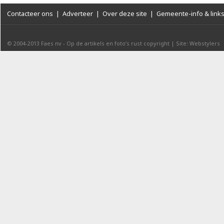
Contacteer ons
|
Adverteer
|
Over deze site
|
Gemeente-info & link
© 2004-2013
Faes nv
-
Op de artikels en foto’s rust copyright
|
Site: Webstylers