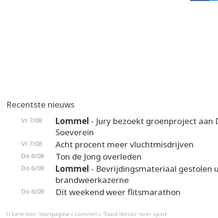
Recentste nieuws
Lommel
- Jury bezoekt groenproject aan
Vr 7/08
Soeverein
Acht procent meer vluchtmisdrijven
Vr 7/08
Ton de Jong overleden
Do 6/08
Lommel
- Bevrijdingsmateriaal gestolen u
Do 6/08
brandweerkazerne
Dit weekend weer flitsmarathon
Do 6/08
U bent hier:
Startpagina
»
Lommel
»
'Toast literair' over sport