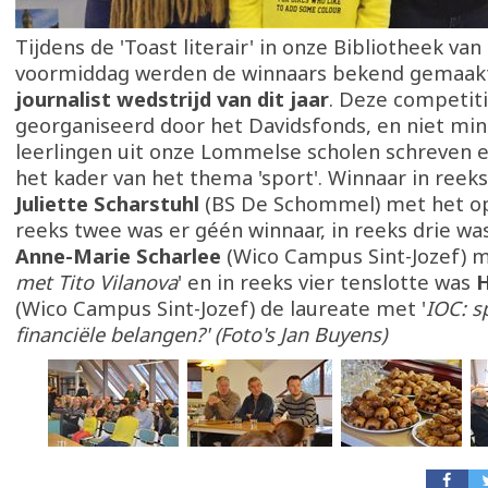
Tijdens de 'Toast literair' in onze Bibliotheek van
voormiddag werden de winnaars bekend gemaakt
journalist wedstrijd van dit jaar
. Deze competit
georganiseerd door het Davidsfonds, en niet min
leerlingen uit onze Lommelse scholen schreven e
het kader van het thema 'sport'. Winnaar in reek
Juliette Scharstuhl
(BS De Schommel) met het op
reeks twee was er géén winnaar, in reeks drie wa
Anne-Marie Scharlee
(Wico Campus Sint-Jozef) m
met Tito Vilanova
' en in reeks vier tenslotte was
H
(Wico Campus Sint-Jozef) de laureate met '
IOC: s
financiële belangen?'
(Foto's Jan Buyens)