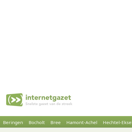
Beringen
Bocholt
Bree
Hamont-Achel
Hechtel-Ekse