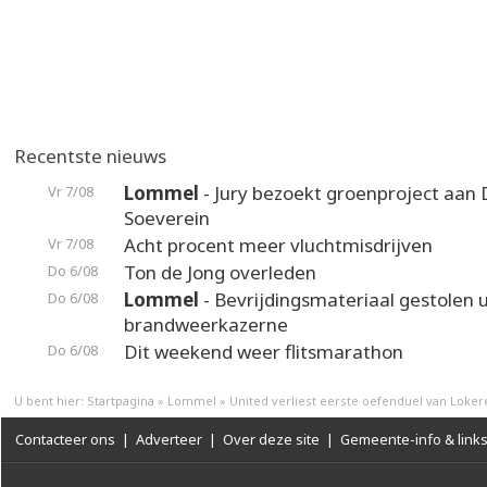
Recentste nieuws
Lommel
- Jury bezoekt groenproject aan
Vr 7/08
Soeverein
Acht procent meer vluchtmisdrijven
Vr 7/08
Ton de Jong overleden
Do 6/08
Lommel
- Bevrijdingsmateriaal gestolen u
Do 6/08
brandweerkazerne
Dit weekend weer flitsmarathon
Do 6/08
U bent hier:
Startpagina
»
Lommel
»
United verliest eerste oefenduel van Loker
Contacteer ons
|
Adverteer
|
Over deze site
|
Gemeente-info & link