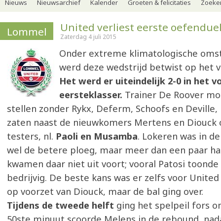
Nieuws
Nieuwsarchief
Kalender
Groeten & felicitaties
Zoeker
United verliest eerste oefendue
Lommel
Zaterdag 4 juli 2015
Onder extreme klimatologische oms
werd deze wedstrijd betwist op het v
Het werd er uiteindelijk 2-0 in het 
eersteklasser.
Trainer De Roover mo
stellen zonder Rykx, Deferm, Schoofs en Deville, 
zaten naast de nieuwkomers Mertens en Diouck 
testers, nl.
Paoli en Musamba
. Lokeren was in de
wel de betere ploeg, maar meer dan een paar ha
kwamen daar niet uit voort; vooral Patosi toonde 
bedrijvig. De beste kans was er zelfs voor United
op voorzet van Diouck, maar de bal ging over.
Tijdens de tweede helft
ging het spelpeil fors o
50ste minuut scoorde Melens in de rebound, nada