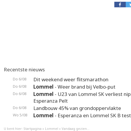
Recentste nieuws
Dit weekend weer flitsmarathon
Do 6/08
Lommel
- Weer brand bij Velbo-put
Do 6/08
Lommel
- U23 van Lommel SK verliest nip
Do 6/08
Esperanza Pelt
Landbouw 45% van grondoppervlakte
Do 6/08
Lommel
- Esperanza en Lommel SK B test
Wo 5/08
U bent hier:
Startpagina
»
Lommel
»
Vandaag gezien...