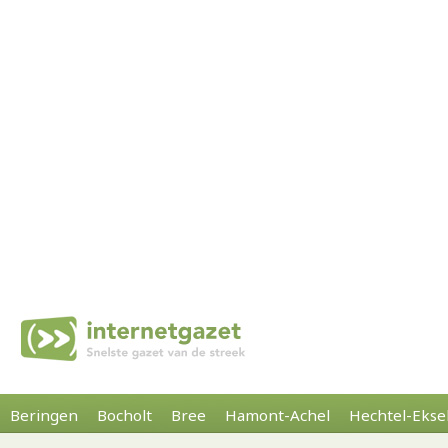
Beringen
Bocholt
Bree
Hamont-Achel
Hechtel-Ekse