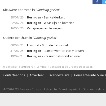
Nieuwere berichten in
'Vandaag gezien'
28/07/'26
Beringen
- Een kelderke...
22/07/'26
Beringen
- Waar zijn de bomen?
16/06/'26
Van grasjes en terrasjes
Oudere berichten in
'Vandaag gezien'
08/08/'25
Lommel
- Stop de genocide!
31/03/'25
Beringen
- 'Samenwerken van mensen'
19/02/'25
Beringen
- Kraanvogels trekken over
U bent hier:
Startpagina
»
Lommel
»
Vandaag in de Groene Doorsteek
Contacteer ons
|
Adverteer
|
Over deze site
|
Gemeente-info & link
© 2004-2013
Faes nv
-
Op de artikels en foto’s rust copyright
|
Site: Webstylers