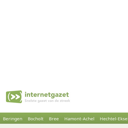
Beringen
Bocholt
Bree
Hamont-Achel
Hechtel-Ekse