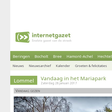
Beringen
Bocholt
Bree
Hamont-Achel
Hechtel
Nieuws
Nieuwsarchief
Kalender
Groeten & felicitaties
Vandaag in het Mariapark
Lommel
Zaterdag 28 januari 2017
Vandaag gezien