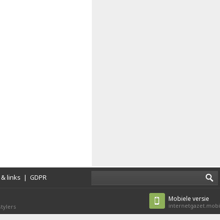
& links
|
GDPR
Mobiele versie
internetgazet.mobi
tylers