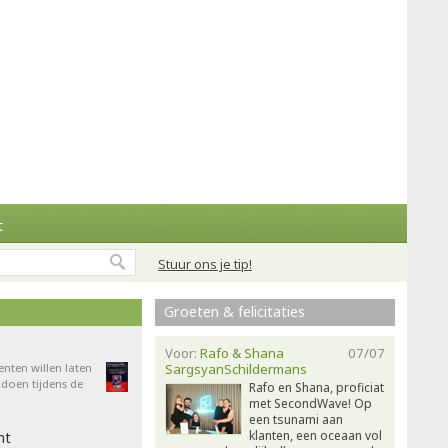
t
Stuur ons je tip!
Groeten & felicitaties
Voor:
Rafo & Shana
07/07
enten willen laten
SargsyanSchildermans
doen tijdens de
Rafo en Shana, proficiat
met SecondWave! Op
een tsunami aan
klanten, een oceaan vol
ht