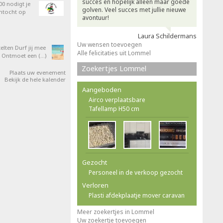
succes en hopelijk alleen maar goede
0 nodigt je
golven. Veel succes met jullie nieuwe
entocht op
avontuur!
Laura Schildermans
Uw wensen toevoegen
elten Durf jij mee
Alle felicitaties uit Lommel
 Ontmoet een (…)
Zoekertjes Lommel
Plaats uw evenement
Bekijk de hele kalender
Aangeboden
Airco verplaatsbare
Tafellamp H50 cm
Gezocht
Personeel in de verkoop gezocht
Verloren
Plasti afdekplaatje mover caravan
Meer zoekertjes in Lommel
Uw zoekertje toevoegen