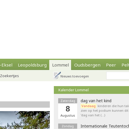
-Eksel
Leopoldsburg
Lommel
Oudsbergen
Peer
Pel
Zoekertjes
Nieuws toevoegen
Kalender Lommel
dag van het kind
Zaterdag
Vandaag
kinderen die hun tal
8
zien op het podium kunnen dit 
'dag van het (…)
Augustus
Internationale Teutentoc
Zondag