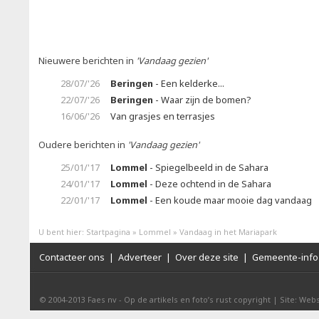
Nieuwere berichten in
'Vandaag gezien'
28/07/'26
Beringen
- Een kelderke...
22/07/'26
Beringen
- Waar zijn de bomen?
16/06/'26
Van grasjes en terrasjes
Oudere berichten in
'Vandaag gezien'
25/01/'17
Lommel
- Spiegelbeeld in de Sahara
24/01/'17
Lommel
- Deze ochtend in de Sahara
22/01/'17
Lommel
- Een koude maar mooie dag vandaag
U bent hier:
Startpagina
»
Lommel
»
Vandaag in het Mariapark
Contacteer ons
|
Adverteer
|
Over deze site
|
Gemeente-info 
© 2004-2013
Faes nv
-
Op de artikels en foto’s rust copyright
|
Site: Webs