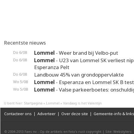
Recentste nieuws
Lommel
- Weer brand bij Velbo-put
Do 6/08
Lommel
- U23 van Lommel SK verliest nip
Do 6/08
Esperanza Pelt
Landbouw 45% van grondoppervlakte
Do 6/08
Lommel
- Esperanza en Lommel SK B test
Wo 5/08
Lommel
- Valse parkeerboetes: onschuldi
Wo 5/08
U bent hier:
Startpagina
»
Lommel
»
Vandaag is het Valentijn
Contacteer ons
|
Adverteer
|
Over deze site
|
Gemeente-info & link
© 2004-2013
Faes nv
-
Op de artikels en foto’s rust copyright
|
Site: Webstylers