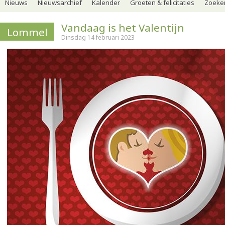
Nieuws
Nieuwsarchief
Kalender
Groeten & felicitaties
Zoeker
Vandaag is het Valentijn
Lommel
Dinsdag 14 februari 2023