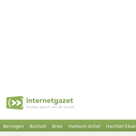
Beringen
Bocholt
Bree
Hamont-Achel
Hechtel-Ekse