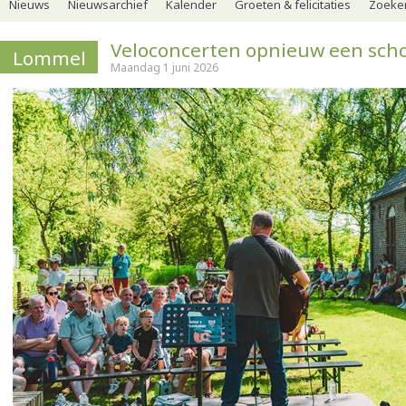
Nieuws
Nieuwsarchief
Kalender
Groeten & felicitaties
Zoeker
Veloconcerten opnieuw een scho
Lommel
Maandag 1 juni 2026