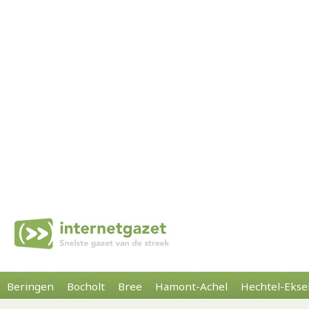
Beringen
Bocholt
Bree
Hamont-Achel
Hechtel-Ekse