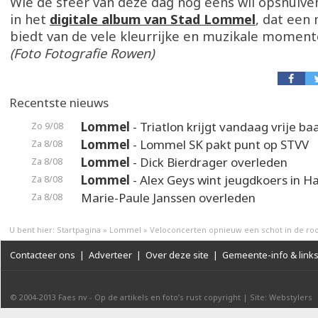
Wie de sfeer van deze dag nog eens wil opsnuive
in het
digitale album van Stad Lommel
, dat een
biedt van de vele kleurrijke en muzikale momen
(Foto Fotografie Rowen)
Recentste nieuws
Lommel
- Triatlon krijgt vandaag vrije ba
Zo 9/08
Lommel
- Lommel SK pakt punt op STVV
Za 8/08
Lommel
- Dick Bierdrager overleden
Za 8/08
Lommel
- Alex Geys wint jeugdkoers in 
Za 8/08
Marie-Paule Janssen overleden
Za 8/08
U bent hier:
Startpagina
»
Lommel
»
Veloconcerten opnieuw een schot in de ro
Contacteer ons
|
Adverteer
|
Over deze site
|
Gemeente-info & link
© 2004-2013
Faes nv
-
Op de artikels en foto’s rust copyright
|
Site: Webstylers