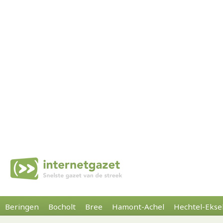
Beringen
Bocholt
Bree
Hamont-Achel
Hechtel-Ekse