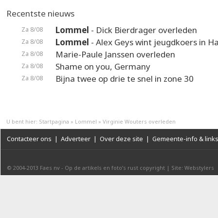
Recentste nieuws
Lommel
- Dick Bierdrager overleden
Za 8/08
Lommel
- Alex Geys wint jeugdkoers in 
Za 8/08
Marie-Paule Janssen overleden
Za 8/08
Shame on you, Germany
Za 8/08
Bijna twee op drie te snel in zone 30
Za 8/08
U bent hier:
Startpagina
»
Lommel
»
Virginie Wouters overleden
Contacteer ons
|
Adverteer
|
Over deze site
|
Gemeente-info & link
© 2004-2013
Faes nv
-
Op de artikels en foto’s rust copyright
|
Site: Webstylers