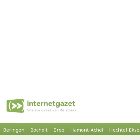
Beringen
Bocholt
Bree
Hamont-Achel
Hechtel-Ekse