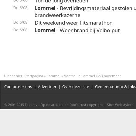
Ton de Jong overleden
Do 6/08
Lommel
- Bevrijdingsmateriaal gestolen u
Do 6/08
brandweerkazerne
Dit weekend weer flitsmarathon
Do 6/08
Lommel
- Weer brand bij Velbo-put
Do 6/08
U bent hier:
Startpagina
»
Lommel
»
Voetbal in Lommel / 2-3 november
Contacteer ons
|
Adverteer
|
Over deze site
|
Gemeente-info & link
© 2004-2013
Faes nv
-
Op de artikels en foto’s rust copyright
|
Site: Webstylers