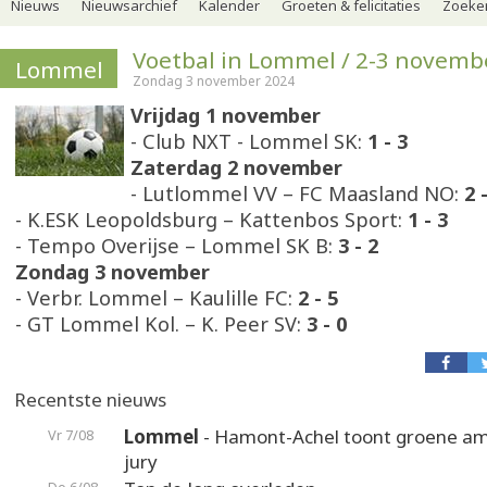
Nieuws
Nieuwsarchief
Kalender
Groeten & felicitaties
Zoeker
Voetbal in Lommel / 2-3 novemb
Lommel
Zondag 3 november 2024
Vrijdag 1 november
- Club NXT - Lommel SK:
1 - 3
Zaterdag 2 november
- Lutlommel VV – FC Maasland NO:
2 -
- K.ESK Leopoldsburg – Kattenbos Sport:
1 - 3
- Tempo Overijse – Lommel SK B:
3 - 2
Zondag 3 november
- Verbr. Lommel – Kaulille FC:
2 - 5
- GT Lommel Kol. – K. Peer SV:
3 - 0
Recentste nieuws
Lommel
- Hamont-Achel toont groene am
Vr 7/08
jury