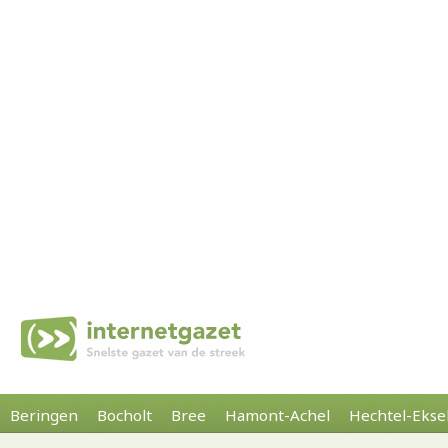
Beringen
Bocholt
Bree
Hamont-Achel
Hechtel-Ekse