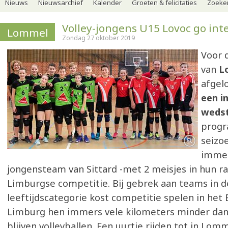
Nieuws
Nieuwsarchief
Kalender
Groeten & felicitaties
Zoeker
Volley-jongens U15 Lovoc go int
Lommel
Zondag 27 oktober 2019
Voor 
van
L
afgel
een i
wedst
progr
seizo
immer
jongensteam van Sittard -met 2 meisjes in hun ra
Limburgse competitie. Bij gebrek aan teams in d
leeftijdscategorie kost competitie spelen in het 
Limburg hen immers vele kilometers minder dan
blijven volleyballen. Een uurtje rijden tot in Lom