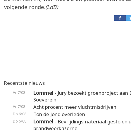
volgende ronde.
(LdB)
Recentste nieuws
Lommel
- Jury bezoekt groenproject aan
Vr 7/08
Soeverein
Acht procent meer vluchtmisdrijven
Vr 7/08
Ton de Jong overleden
Do 6/08
Lommel
- Bevrijdingsmateriaal gestolen u
Do 6/08
brandweerkazerne