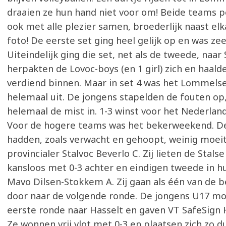
draaien ze hun hand niet voor om! Beide teams 
ook met alle plezier samen, broederlijk naast elk
foto! De eerste set ging heel gelijk op en was ze
Uiteindelijk ging die set, net als de tweede, naar S
herpakten de Lovoc-boys (en 1 girl) zich en haald
verdiend binnen. Maar in set 4 was het Lommelse
helemaal uit. De jongens stapelden de fouten op,
helemaal de mist in. 1-3 winst voor het Nederland
Voor de hogere teams was het bekerweekend. D
hadden, zoals verwacht en gehoopt, weinig moei
provincialer Stalvoc Beverlo C. Zij lieten de Stal
kansloos met 0-3 achter en eindigen tweede in h
Mavo Dilsen-Stokkem A. Zij gaan als één van de b
door naar de volgende ronde. De jongens U17 m
eerste ronde naar Hasselt en gaven VT SafeSign H
Ze wonnen vrij vlot met 0-3 en plaatsen zich zo d