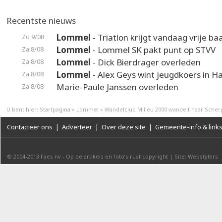
Recentste nieuws
Lommel
- Triatlon krijgt vandaag vrije ba
Zo 9/08
Lommel
- Lommel SK pakt punt op STVV
Za 8/08
Lommel
- Dick Bierdrager overleden
Za 8/08
Lommel
- Alex Geys wint jeugdkoers in 
Za 8/08
Marie-Paule Janssen overleden
Za 8/08
U bent hier:
Startpagina
»
Lommel
»
Wandelclub Milieu 2000 wandelt naar Sche
Contacteer ons
|
Adverteer
|
Over deze site
|
Gemeente-info & link
© 2004-2013
Faes nv
-
Op de artikels en foto’s rust copyright
|
Site: Webstylers