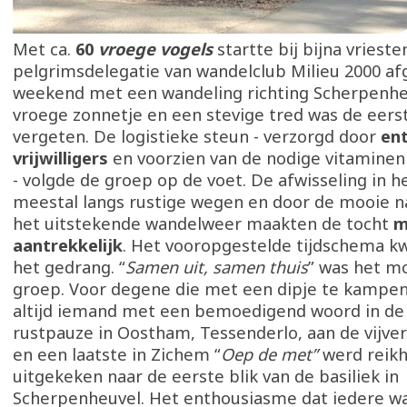
Met ca.
60
vroege vogels
startte bij bijna vries
pelgrimsdelegatie van wandelclub Milieu 2000 a
weekend met een wandeling richting Scherpenhe
vroege zonnetje en een stevige tred was de eerst
vergeten. De logistieke steun - verzorgd door
en
vrijwilligers
en voorzien van de nodige vitamine
- volgde de groep op de voet. De afwisseling in h
meestal langs rustige wegen en door de mooie n
het uitstekende wandelweer maakten de tocht
m
aantrekkelijk
. Het vooropgestelde tijdschema k
het gedrang. “
Samen uit, samen thuis
” was het m
groep. Voor degene die met een dipje te kampen
altijd iemand met een bemoedigend woord in de
rustpauze in Oostham, Tessenderlo, aan de vijve
en een laatste in Zichem “
Oep de met”
werd reikh
uitgekeken naar de eerste blik van de basiliek in
Scherpenheuvel. Het enthousiasme dat iedere w