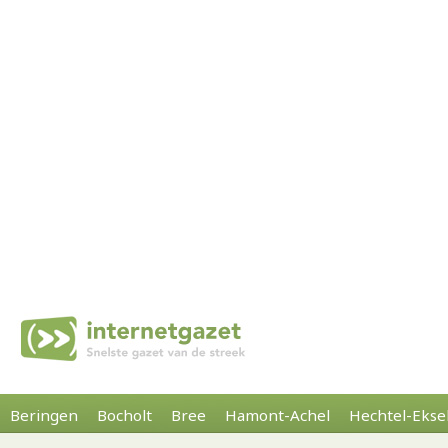
Beringen
Bocholt
Bree
Hamont-Achel
Hechtel-Ekse