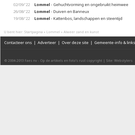
02/09/'22
Lommel
- Gehuchtvorming en ongebruikt heimwee
26/08/'22
Lommel
- Duiven en Banneux
19/08/'22
Lommel
- Kattenbos, landschappen en steentijd
U bent hier:
Startpagina
»
Lommel
»
Alweer zand en kunst
Contacteer ons
|
Adverteer
|
Over deze site
|
Gemeente-info & link
© 2004-2013
Faes nv
-
Op de artikels en foto’s rust copyright
|
Site: Webstylers