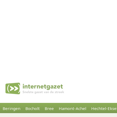
Beringen
Bocholt
Bree
Hamont-Achel
Hechtel-Ekse