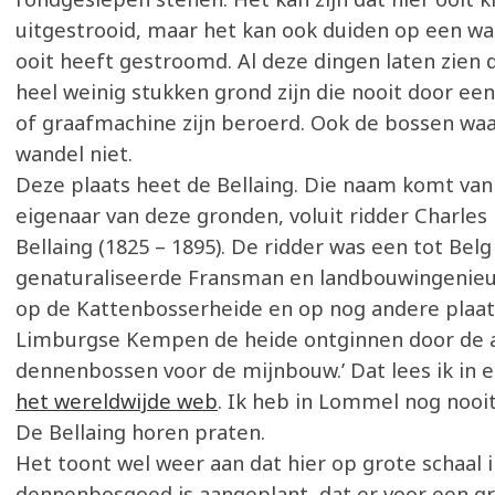
uitgestrooid, maar het kan ook duiden op een wa
ooit heeft gestroomd. Al deze dingen laten zien 
heel weinig stukken grond zijn die nooit door ee
of graafmachine zijn beroerd. Ook de bossen waa
wandel niet.
Deze plaats heet de Bellaing. Die naam komt van
eigenaar van deze gronden, voluit ridder Charle
Bellaing (1825 – 1895). De ridder was een tot Belg
genaturaliseerde Fransman en landbouwingenieur. 
op de Kattenbosserheide en op nog andere plaat
Limburgse Kempen de heide ontginnen door de a
dennenbossen voor de mijnbouw.’ Dat lees ik in 
het wereldwijde web
. Ik heb in Lommel nog nooi
De Bellaing horen praten.
Het toont wel weer aan dat hier op grote schaal i
dennenbosgoed is aangeplant, dat er voor een g