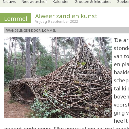
Nieuws
Nieuwsarchief
Kalender
Groeten & felicitaties
Zoeker
Alweer zand en kunst
Lommel
Vrijdag 9 september 2022
Wandelingen door Lommel
‘De a
stond
van t
en pl
haald
schep
tal ki
boven
voors
ging 
heeft
negentiende eeuw. Elke voorstelling zal wel mank