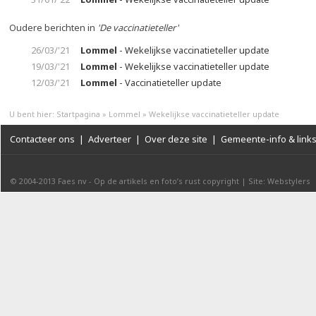
Oudere berichten in
'De vaccinatieteller'
26/03/'21
Lommel
- Wekelijkse vaccinatieteller update
19/03/'21
Lommel
- Wekelijkse vaccinatieteller update
12/03/'21
Lommel
- Vaccinatieteller update
U bent hier:
Startpagina
»
Lommel
»
Wekelijkse vaccinatieteller update
Contacteer ons
|
Adverteer
|
Over deze site
|
Gemeente-info & link
© 2004-2013
Faes nv
-
Op de artikels en foto’s rust copyright
|
Site: Webstylers