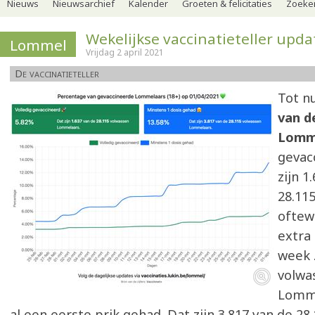
Nieuws
Nieuwsarchief
Kalender
Groeten & felicitaties
Zoeker
Wekelijkse vaccinatieteller upda
Lommel
Vrijdag 2 april 2021
De vaccinatieteller
Tot nu
van d
Lomm
gevac
zijn 1
28.11
oftew
extra 
week 
volwa
Lomm
al een eerste prik gehad. Dat zijn 3.817 van de 2