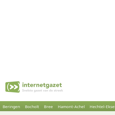
Beringen
Bocholt
Bree
Hamont-Achel
Hechtel-Ekse