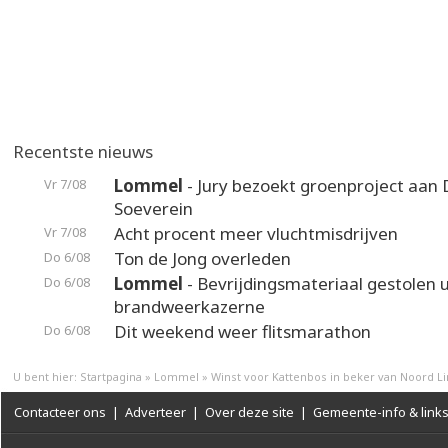
Recentste nieuws
Lommel
- Jury bezoekt groenproject aan
Vr 7/08
Soeverein
Acht procent meer vluchtmisdrijven
Vr 7/08
Ton de Jong overleden
Do 6/08
Lommel
- Bevrijdingsmateriaal gestolen u
Do 6/08
brandweerkazerne
Dit weekend weer flitsmarathon
Do 6/08
U bent hier:
Startpagina
»
Lommel
»
Winst voor Kattenbos in beker van Noord 
Contacteer ons
|
Adverteer
|
Over deze site
|
Gemeente-info & link