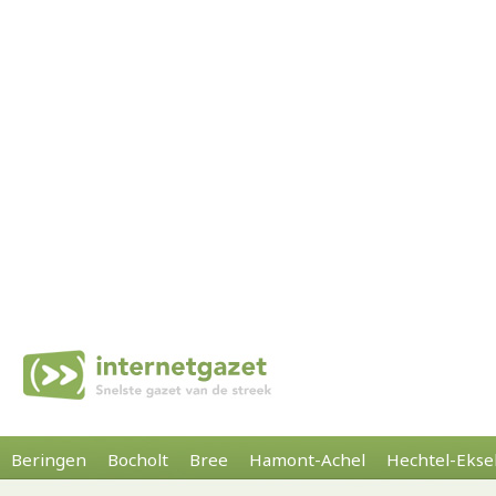
Beringen
Bocholt
Bree
Hamont-Achel
Hechtel-Ekse