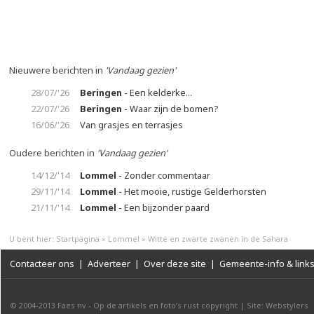
Nieuwere berichten in
'Vandaag gezien'
28/07/'26
Beringen
- Een kelderke...
22/07/'26
Beringen
- Waar zijn de bomen?
16/06/'26
Van grasjes en terrasjes
Oudere berichten in
'Vandaag gezien'
14/12/'14
Lommel
- Zonder commentaar
29/11/'14
Lommel
- Het mooie, rustige Gelderhorsten
21/11/'14
Lommel
- Een bijzonder paard
U bent hier:
Startpagina
»
Lommel
»
Witte en zwarte zwanen in de Sahara
Contacteer ons
|
Adverteer
|
Over deze site
|
Gemeente-info & link
© 2004-2013
Faes nv
-
Op de artikels en foto’s rust copyright
|
Site: Webstylers