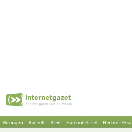
Beringen
Bocholt
Bree
Hamont-Achel
Hechtel-Ekse