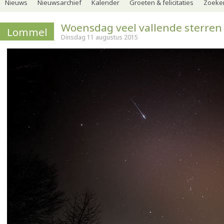
Nieuws
Nieuwsarchief
Kalender
Groeten & felicitaties
Zoeker
Woensdag veel vallende sterren
Lommel
Dinsdag 11 augustus 2015