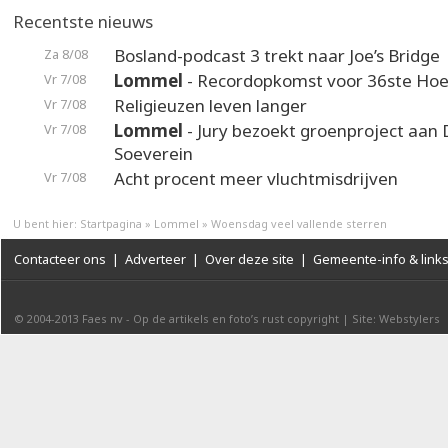
Recentste nieuws
Bosland-podcast 3 trekt naar Joe’s Bridge
Za 8/08
Lommel
- Recordopkomst voor 36ste Hoek
Vr 7/08
Religieuzen leven langer
Vr 7/08
Lommel
- Jury bezoekt groenproject aan
Vr 7/08
Soeverein
Acht procent meer vluchtmisdrijven
Vr 7/08
U bent hier:
Startpagina
»
Lommel
»
Woensdag veel vallende sterren
Contacteer ons
|
Adverteer
|
Over deze site
|
Gemeente-info & link
© 2004-2013
Faes nv
-
Op de artikels en foto’s rust copyright
|
Site: Webstylers