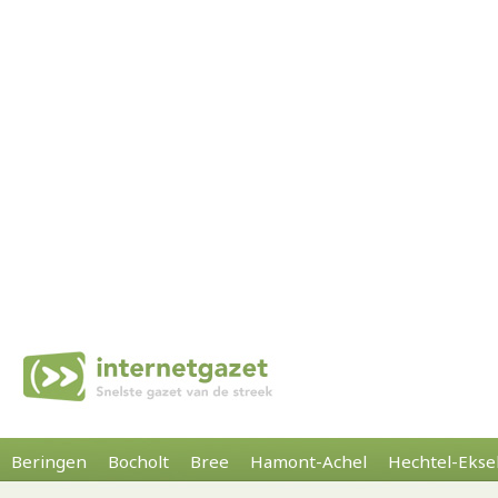
Beringen
Bocholt
Bree
Hamont-Achel
Hechtel-Ekse