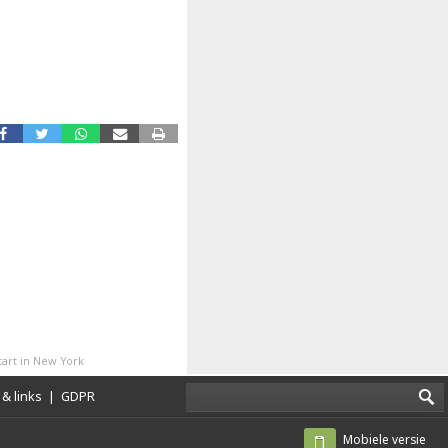
art in New York
& links
|
GDPR
Mobiele versie