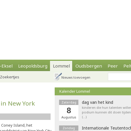
-Eksel
Leopoldsburg
Lommel
Oudsbergen
Peer
Pel
Zoekertjes
Nieuws toevoegen
Kalender Lommel
in New York
dag van het kind
Zaterdag
kinderen die hun talenten wille
8
podium kunnen dit doen tijdens
(…)
Augustus
n Coney Island, het
Internationale Teutentoc
Zondag
randdistrict van New York City,