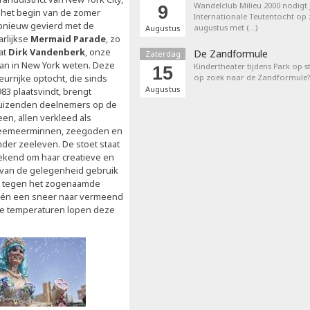
Wandelclub Milieu 2000 nodigt j
9
s het begin van de zomer
Internationale Teutentocht op
pnieuw gevierd met de
augustus met (…)
Augustus
arlijkse
Mermaid Parade
, zo
at
Dirk Vandenberk
, onze
De Zandformule
Zaterdag
an in New York weten. Deze
Kindertheater tijdens Park op st
15
eurrijke optocht, die sinds
op zoek naar de Zandformule?
Augustus
83 plaatsvindt, brengt
uizenden deelnemers op de
en, allen verkleed als
eemeerminnen, zeegoden en
nder zeeleven. De stoet staat
ekend om haar creatieve en
 van de gelegenheid gebruik
en tegen het zogenaamde
e én een sneer naar vermeend
 de temperaturen lopen deze