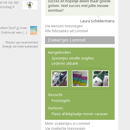
succes en hopelijk alleen maar goede
e uit op zijn
golven. Veel succes met jullie nieuwe
 zondag 9
avontuur!
Laura Schildermans
Uw wensen toevoegen
elten Durf jij mee
Alle felicitaties uit Lommel
 Ontmoet een (…)
Zoekertjes Lommel
Plaats uw evenement
Bekijk de hele kalender
Aangeboden
Speentjes smalle zuigfles
Lederen zitbank
Gezocht
Postzegels
Verloren
Plasti afdekplaatje mover caravan
Meer zoekertjes in Lommel
Uw zoekertje toevoegen