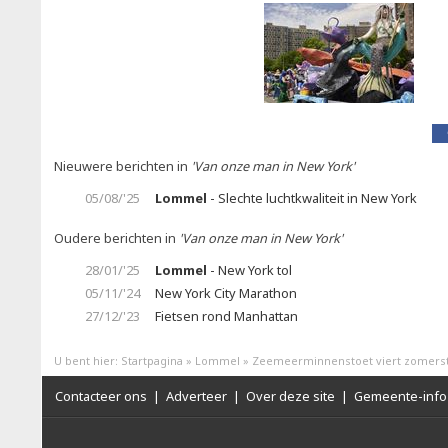
Nieuwere berichten in
'Van onze man in New York'
05/08/'25
Lommel
- Slechte luchtkwaliteit in New York
Oudere berichten in
'Van onze man in New York'
28/01/'25
Lommel
- New York tol
05/11/'24
New York City Marathon
27/12/'23
Fietsen rond Manhattan
U bent hier:
Startpagina
»
Lommel
»
Zeemeerminnenstoet viert zomerst
Contacteer ons
|
Adverteer
|
Over deze site
|
Gemeente-info 