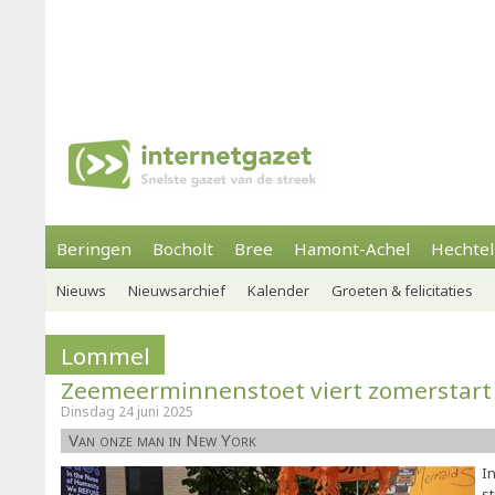
Beringen
Bocholt
Bree
Hamont-Achel
Hechtel
Nieuws
Nieuwsarchief
Kalender
Groeten & felicitaties
Lommel
Zeemeerminnenstoet viert zomerstart 
Dinsdag 24 juni 2025
Van onze man in New York
I
st