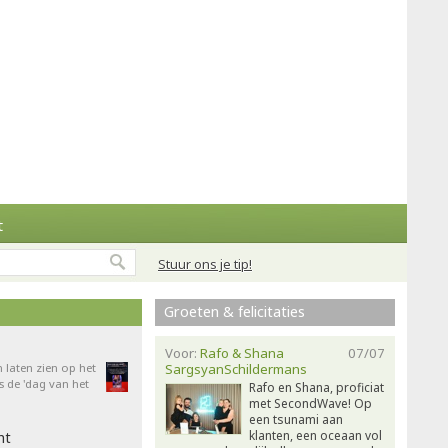
t
Stuur ons je tip!
Groeten & felicitaties
Voor:
Rafo & Shana
07/07
n laten zien op het
SargsyanSchildermans
 de 'dag van het
Rafo en Shana, proficiat
met SecondWave! Op
een tsunami aan
klanten, een oceaan vol
ht