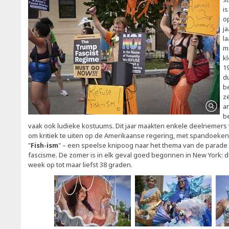
i
o
ja
la
m
kl
19
d
be
z
a
b
vaak ook ludieke kostuums. Dit jaar maakten enkele deelnemers
om kritiek te uiten op de Amerikaanse regering, met spandoek
"
Fish-ism
" – een speelse knipoog naar het thema van de parad
fascisme. De zomer is in elk geval goed begonnen in New York:
week op tot maar liefst 38 graden.