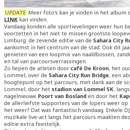
UPDATE
Meer foto's kan je vinden in het album 
LINK
kan vinden.
Vandaag konden alle sportievelingen weer hun b
voorzetten in het niet te missen grootste loope
Limburg: de zevende editie van de
Sahara City R
aankomst in het centrum van de stad. Ook dit jaa
genieten van een loopmix van naaldbossen, zand
en tal van parcoursverrassingen.
Zo liepen de atleten door
café De Kroon
, het ou
Lommel, over de
Sahara City Run Bridge
, een ab
hoogtepunt op het parcours, met dank aan de sc
Lommel, door het
stadion van Lommel SK
, lang
nagelnieuwe
Poort van Bosland
en door het
Kap
de allerliefste supporters van de lopers weer op
het weer? Dat was fantastisch vandaag. Enkele DJ
muzikale live-act langs het parcours maakten de
editie extra feestelijk.