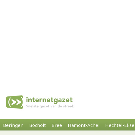
Beringen
Bocholt
Bree
Hamont-Achel
Hechtel-Ekse