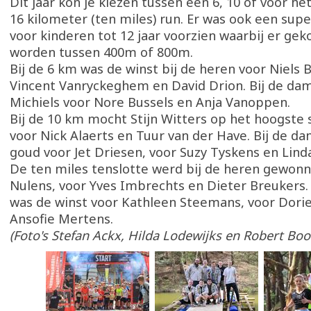
Dit jaar kon je kiezen tussen een 6, 10 of voor he
16 kilometer (ten miles) run. Er was ook een supe
voor kinderen tot 12 jaar voorzien waarbij er ge
worden tussen 400m of 800m.
Bij de 6 km was de winst bij de heren voor Niels B
Vincent Vanryckeghem en David Drion. Bij de da
Michiels voor Nore Bussels en Anja Vanoppen.
Bij de 10 km mocht Stijn Witters op het hoogste 
voor Nick Alaerts en Tuur van der Have. Bij de d
goud voor Jet Driesen, voor Suzy Tyskens en Lin
De ten miles tenslotte werd bij de heren gewon
Nulens, voor Yves Imbrechts en Dieter Breukers.
was de winst voor Kathleen Steemans, voor Dori
Ansofie Mertens.
(Foto's Stefan Ackx, Hilda Lodewijks en Robert Boo