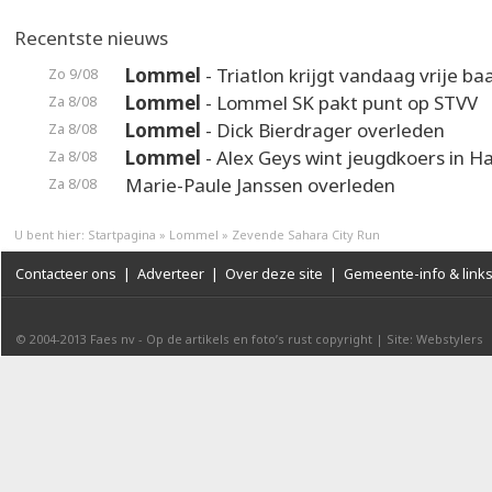
Recentste nieuws
Lommel
- Triatlon krijgt vandaag vrije ba
Zo 9/08
Lommel
- Lommel SK pakt punt op STVV
Za 8/08
Lommel
- Dick Bierdrager overleden
Za 8/08
Lommel
- Alex Geys wint jeugdkoers in 
Za 8/08
Marie-Paule Janssen overleden
Za 8/08
U bent hier:
Startpagina
»
Lommel
»
Zevende Sahara City Run
Contacteer ons
|
Adverteer
|
Over deze site
|
Gemeente-info & link
© 2004-2013
Faes nv
-
Op de artikels en foto’s rust copyright
|
Site: Webstylers