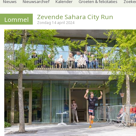
Nieuws
Nieuwsarchief
Kalender
Groeten & felicitaties
Zoeker
Zevende Sahara City Run
Lommel
Zondag 14 april 2024