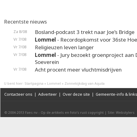
Recentste nieuws
Bosland-podcast 3 trekt naar Joe’s Bridge
Za 8/08
Lommel
- Recordopkomst voor 36ste Hoek
Vr 7/08
Religieuzen leven langer
Vr 7/08
Lommel
- Jury bezoekt groenproject aan
Vr 7/08
Soeverein
Acht procent meer vluchtmisdrijven
Vr 7/08
U bent hier:
Startpagina
»
Lommel
»
Zonnekijkdag van Aquila
Contacteer ons
|
Adverteer
|
Over deze site
|
Gemeente-info & link
© 2004-2013
Faes nv
-
Op de artikels en foto’s rust copyright
|
Site: Webstylers