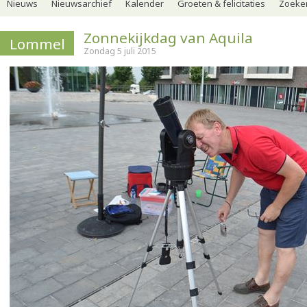
Nieuws
Nieuwsarchief
Kalender
Groeten & felicitaties
Zoeker
Zonnekijkdag van Aquila
Lommel
Zondag 5 juli 2015