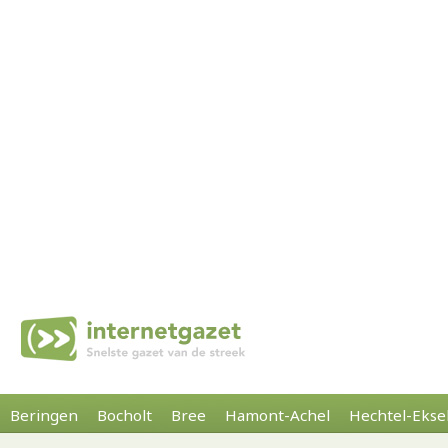
Beringen
Bocholt
Bree
Hamont-Achel
Hechtel-Ekse