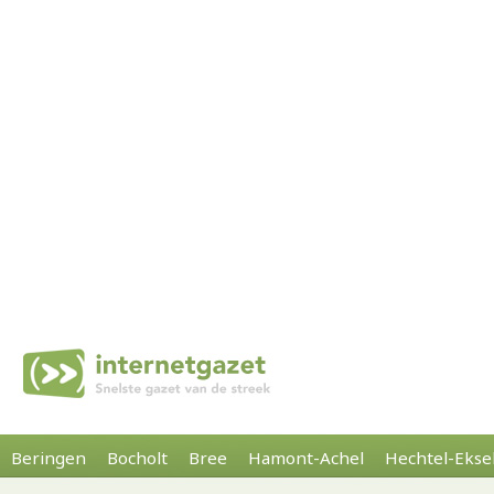
Beringen
Bocholt
Bree
Hamont-Achel
Hechtel-Ekse