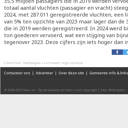
35,5 miljoen passagiers die in 2019 werden vervo
totaal aantal vluchten (passagier en vracht) stee
2024, met 287.011 geregistreerde vluchten, een li
van 5% ten opzichte van 2023 maar lager dan de 
die in 2019 werden geregistreerd. In 2024 werd bi
ton goederen vervoerd, wat een stijging van bijna
tegenover 2023. Deze cijfers zijn iets hoger dan i
U bent hier:
Startpagina
»
Luchtvaart stijgt opnieuw
Contacteer ons
|
Adverteer
|
Over deze site
|
Gemeente-info & link
© 2004-2013
Faes nv
-
Op de artikels en foto’s rust copyright
|
Site: Webstylers