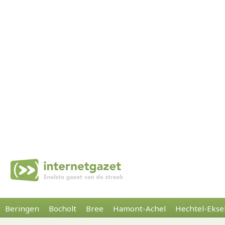
Beringen
Bocholt
Bree
Hamont-Achel
Hechtel-Ekse