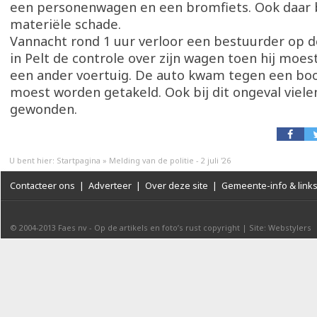
een personenwagen en een bromfiets. Ook daar b
materiële schade.
Vannacht rond 1 uur verloor een bestuurder op 
in Pelt de controle over zijn wagen toen hij moes
een ander voertuig. De auto kwam tegen een bo
moest worden getakeld. Ook bij dit ongeval viel
gewonden.
U bent hier:
Startpagina
»
Melding van de politie - 2 juli '26
Contacteer ons
|
Adverteer
|
Over deze site
|
Gemeente-info & link
© 2004-2013
Faes nv
-
Op de artikels en foto’s rust copyright
|
Site: Webstylers