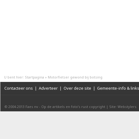
U bent hier:
Startpagina
»
Motorfietser gewond bij botsing
Contacteer ons
|
Adverteer
|
Over deze site
|
Gemeente-info & link
© 2004-2013
Faes nv
-
Op de artikels en foto’s rust copyright
|
Site: Webstylers