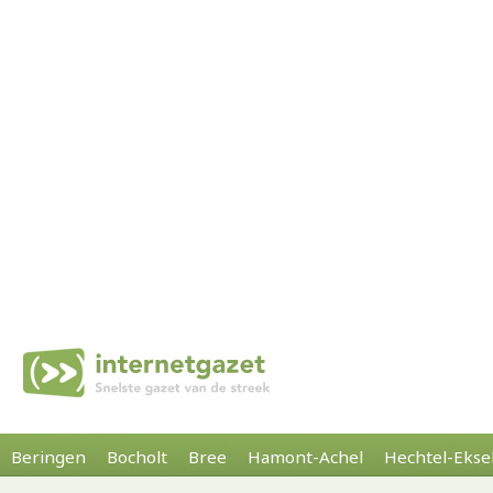
Beringen
Bocholt
Bree
Hamont-Achel
Hechtel-Ekse