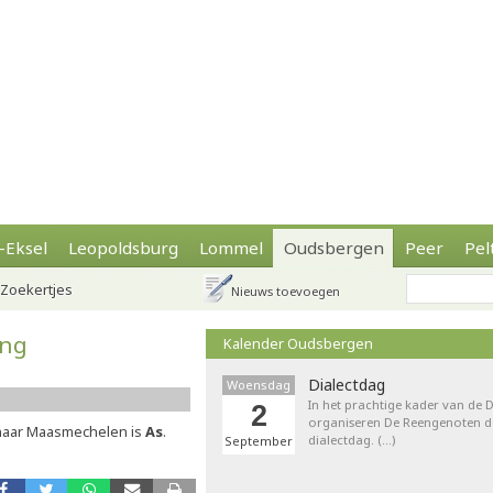
-Eksel
Leopoldsburg
Lommel
Oudsbergen
Peer
Pel
Zoekertjes
Nieuws toevoegen
ing
Kalender Oudsbergen
Dialectdag
Woensdag
In het prachtige kader van de
2
organiseren De Reengenoten de 
 naar Maasmechelen is
As
.
dialectdag. (…)
September