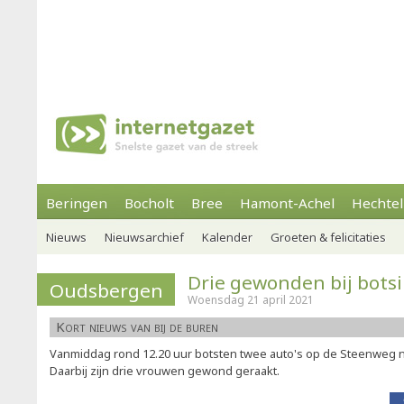
Beringen
Bocholt
Bree
Hamont-Achel
Hechtel
Nieuws
Nieuwsarchief
Kalender
Groeten & felicitaties
Drie gewonden bij bots
Oudsbergen
Woensdag 21 april 2021
Kort nieuws van bij de buren
Vanmiddag rond 12.20 uur botsten twee auto's op de Steenweg
Daarbij zijn drie vrouwen gewond geraakt.