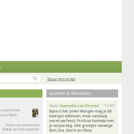
t
Stuur ons je tip!
Groeten & felicitaties
Voor:
Hanneke van Dooren
11/07
 Dorpermolen
Bijna is het zover! Morgen mag je 60
jaarlijkse
kaarsjes uitblazen, maar vandaag
vieren we feest. Proficiat Hanneke met
Plaats uw evenement
je verjaardag. Vele groetjes vanwege
Bekijk de hele kalender
Bert, Eva, Sterre en Olivia