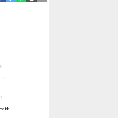
ap
bad
er
 weide