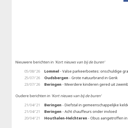
Nieuwere berichten in
'Kort nieuws van bij de buren'
05/08/'26
Lommel
- Valse parkeerboetes: onschuldige gr
25/07/'26
Oudsbergen
- Grote natuurbrand in Genk
23/07/'26
Beringen
- Meerdere kinderen gered uit zwem
Oudere berichten in
'Kort nieuws van bij de buren'
21/04/'21
Beringen
- Diefstal in gemeenschappelijke keld
21/04/'21
Beringen
- Acht chauffeurs onder invloed
20/04/'21
Houthalen-Helchteren
- Obus aangetroffen in