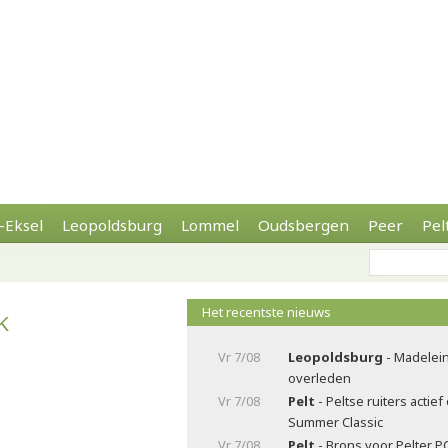
-Eksel
Leopoldsburg
Lommel
Oudsbergen
Peer
Pel
Het recentste nieuws
K
Vr 7/08
Leopoldsburg
- Madelei
overleden
Vr 7/08
Pelt
- Peltse ruiters actie
Summer Classic
Vr 7/08
Pelt
- Brons voor Pelter P