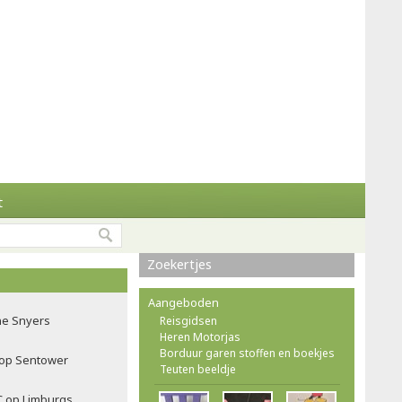
t
Zoekertjes
Aangeboden
ne Snyers
Reisgidsen
Heren Motorjas
Borduur garen stoffen en boekjes
f op Sentower
Teuten beeldje
C op Limburgs