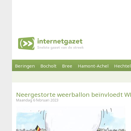
Beringen
Bocholt
Bree
Hamont-Achel
Hechtel
Neergestorte weerballon beïnvloedt W
Maandag 6 februari 2023