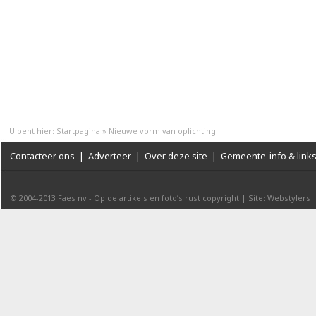
U bent hier:
Startpagina
»
Nieuwe vorm van oplichting
Contacteer ons
|
Adverteer
|
Over deze site
|
Gemeente-info & link
© 2004-2013
Faes nv
-
Op de artikels en foto’s rust copyright
|
Site: Webstylers