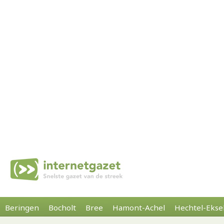
Beringen
Bocholt
Bree
Hamont-Achel
Hechtel-Ekse