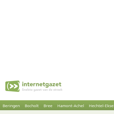
Beringen
Bocholt
Bree
Hamont-Achel
Hechtel-Ekse