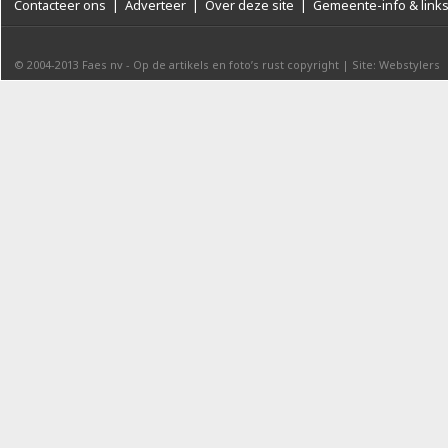
Contacteer ons
|
Adverteer
|
Over deze site
|
Gemeente-info & link
© 2004-2013
Faes nv
-
Op de artikels en foto’s rust copyright
|
Site: Webstylers