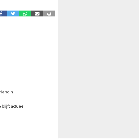
riendin
blijft actueel