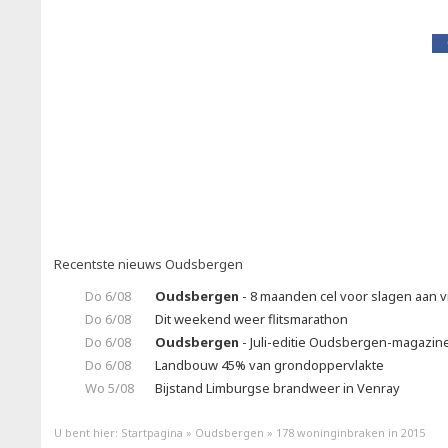
Recentste nieuws Oudsbergen
Do 6/08
Oudsbergen
- 8 maanden cel voor slagen aan v
Do 6/08
Dit weekend weer flitsmarathon
Do 6/08
Oudsbergen
- Juli-editie Oudsbergen-magazine 
Do 6/08
Landbouw 45% van grondoppervlakte
Wo 5/08
Bijstand Limburgse brandweer in Venray
U bent hier:
Startpagina
»
Oudsbergen
»
178 woninginbraken in 2015