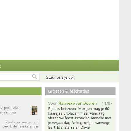
t
Stuur ons je tip!
Groeten & felicitaties
Voor:
Hanneke van Dooren
11/07
 Dorpermolen
Bijna is het zover! Morgen mag je 60
jaarlijkse
kaarsjes uitblazen, maar vandaag
vieren we feest. Proficiat Hanneke met
Plaats uw evenement
je verjaardag. Vele groetjes vanwege
Bekijk de hele kalender
Bert, Eva, Sterre en Olivia