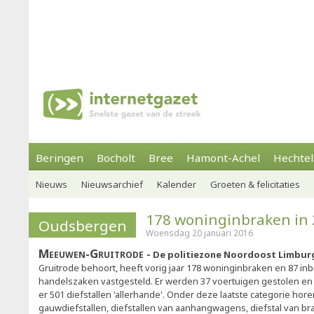
Beringen
Bocholt
Bree
Hamont-Achel
Hechtel
Nieuws
Nieuwsarchief
Kalender
Groeten & felicitaties
178 woninginbraken in
Oudsbergen
Woensdag 20 januari 2016
Meeuwen-Gruitrode
De politiezone Noordoost Limbur
Gruitrode behoort, heeft vorig jaar 178 woninginbraken en 87 inb
handelszaken vastgesteld. Er werden 37 voertuigen gestolen en 
er 501 diefstallen 'allerhande'. Onder deze laatste categorie ho
gauwdiefstallen, diefstallen van aanhangwagens, diefstal van bra