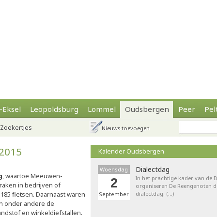
-Eksel
Leopoldsburg
Lommel
Oudsbergen
Peer
Pel
Zoekertjes
Nieuws toevoegen
 2015
Kalender Oudsbergen
Dialectdag
Woensdag
g
, waartoe Meeuwen-
In het prachtige kader van de
2
raken in bedrijven of
organiseren De Reengenoten de 
185 fietsen. Daarnaast waren
dialectdag. (…)
September
ren onder andere de
ndstof en winkeldiefstallen.