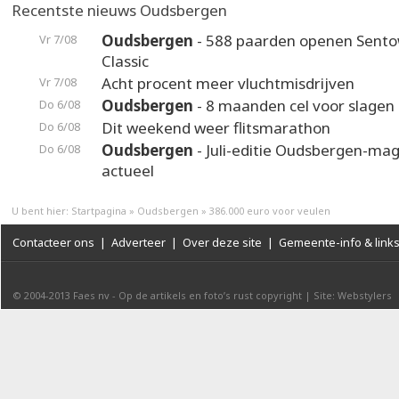
Recentste nieuws Oudsbergen
Oudsbergen
- 588 paarden openen Sento
Vr 7/08
Classic
Acht procent meer vluchtmisdrijven
Vr 7/08
Oudsbergen
- 8 maanden cel voor slagen 
Do 6/08
Dit weekend weer flitsmarathon
Do 6/08
Oudsbergen
- Juli-editie Oudsbergen-maga
Do 6/08
actueel
U bent hier:
Startpagina
»
Oudsbergen
»
386.000 euro voor veulen
Contacteer ons
|
Adverteer
|
Over deze site
|
Gemeente-info & link
© 2004-2013
Faes nv
-
Op de artikels en foto’s rust copyright
|
Site: Webstylers