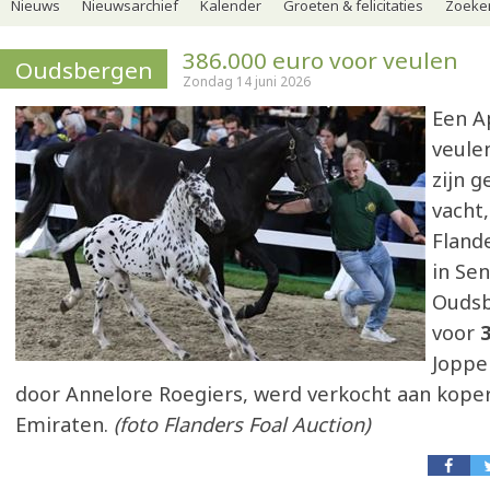
Nieuws
Nieuwsarchief
Kalender
Groeten & felicitaties
Zoeker
386.000 euro voor veulen
Oudsbergen
Zondag 14 juni 2026
Een A
veule
zijn g
vacht,
Fland
in Se
Oudsb
voor
3
Joppe
door Annelore Roegiers, werd verkocht aan koper
Emiraten.
(foto Flanders Foal Auction)