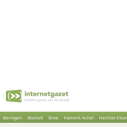
Beringen
Bocholt
Bree
Hamont-Achel
Hechtel-Ekse