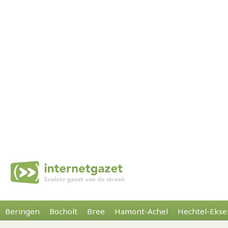
Beringen
Bocholt
Bree
Hamont-Achel
Hechtel-Ekse