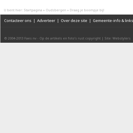
U bent hier:
Startpagina
»
Oudsbergen
»
Draag je boompje bij!
Contacteer ons
|
Adverteer
|
Over deze site
|
Gemeente-info & link
© 2004-2013
Faes nv
-
Op de artikels en foto’s rust copyright
|
Site: Webstylers