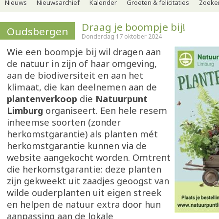
Nieuws
Nieuwsarchief
Kalender
Groeten & felicitaties
Zoeker
Draag je boompje bij!
Oudsbergen
Donderdag 17 oktober 2024
Wie een boompje bij wil dragen aan
de natuur in zijn of haar omgeving,
aan de biodiversiteit en aan het
klimaat, die kan deelnemen aan de
plantenverkoop
die
Natuurpunt
Limburg
organiseert. Een hele resem
inheemse soorten (zonder
herkomstgarantie) als planten mét
herkomstgarantie kunnen via de
website aangekocht worden. Omtrent
die herkomstgarantie: deze planten
zijn gekweekt uit zaadjes geoogst van
wilde ouderplanten uit eigen streek
en helpen de natuur extra door hun
aanpassing aan de lokale