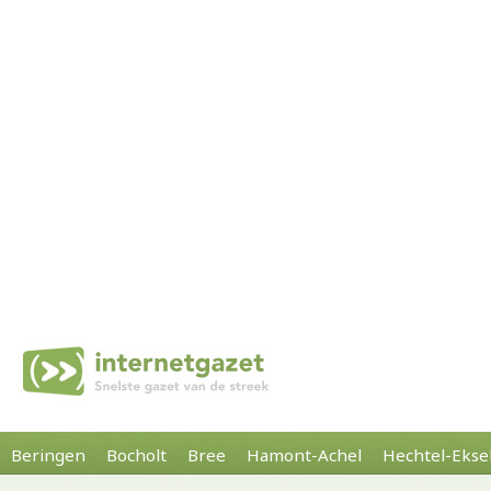
Beringen
Bocholt
Bree
Hamont-Achel
Hechtel-Ekse