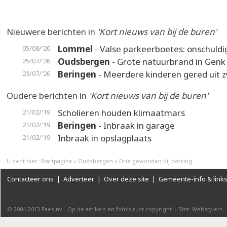
Nieuwere berichten in
'Kort nieuws van bij de buren'
Lommel
- Valse parkeerboetes: onschuldi
05/08/'26
Oudsbergen
- Grote natuurbrand in Genk
25/07/'26
Beringen
- Meerdere kinderen gered uit
23/07/'26
Oudere berichten in
'Kort nieuws van bij de buren'
Scholieren houden klimaatmars
21/02/'19
Beringen
- Inbraak in garage
21/02/'19
Inbraak in opslagplaats
21/02/'19
U bent hier:
Startpagina
»
Oudsbergen
»
Drie gewonden bij botsing
Contacteer ons
|
Adverteer
|
Over deze site
|
Gemeente-info & link
© 2004-2013
Faes nv
-
Op de artikels en foto’s rust copyright
|
Site: Webstylers