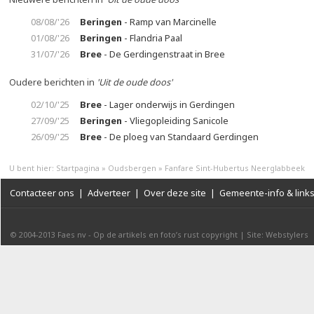
08/08/'26
Beringen
- Ramp van Marcinelle
01/08/'26
Beringen
- Flandria Paal
31/07/'26
Bree
- De Gerdingenstraat in Bree
Oudere berichten in
'Uit de oude doos'
02/10/'25
Bree
- Lager onderwijs in Gerdingen
27/09/'25
Beringen
- Vliegopleiding Sanicole
26/09/'25
Bree
- De ploeg van Standaard Gerdingen
U bent hier:
Startpagina
»
Oudsbergen
»
Fanfare Sint-Hubertus Neerglabbeek
Contacteer ons
|
Adverteer
|
Over deze site
|
Gemeente-info & link
© 2004-2013
Faes nv
-
Op de artikels en foto’s rust copyright
|
Site: Webstylers