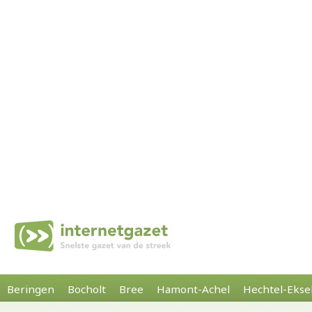
Beringen
Bocholt
Bree
Hamont-Achel
Hechtel-Ekse