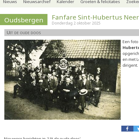
Nieuws
Nieuwsarchief
Kalender
Groeten & felicitaties
Zoeker
Fanfare Sint-Hubertus Nee
Oudsbergen
Donderdag 2 oktober 2025
Uit de oude doos
Een foto
Hubert
opgerich
en met L
dirigent.
Nieuwere berichten in
'Uit de oude doos'